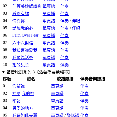
02
何等美妙認識祢
單頁譜
伴奏
03
感恩有祢
單頁譜
伴奏
04
倚靠祢
單頁譜
伴奏
/
伴唱
05
燃燒我的心
單頁譜
伴奏
/
伴唱
06
Faith Over Fear
單頁譜
伴奏
07
六十六封信
單頁譜
伴奏
08
我知道祢愛我
單頁譜
伴奏
09
我願為活祭
單頁譜
伴奏
10
祂的兒子
單頁譜
伴奏
基音原創系列 3《活著為要榮耀祢》
序號
歌名
歌譜鏈接
伴奏音樂鏈接
01
仰望祢
單頁譜
伴奏
02
神啊,我的神
單頁譜
伴奏
03
印記
單頁譜
伴奏
04
最愛的地方
單頁譜
伴奏
05
我是如此美麗
單頁譜
/
樂隊譜
伴奏