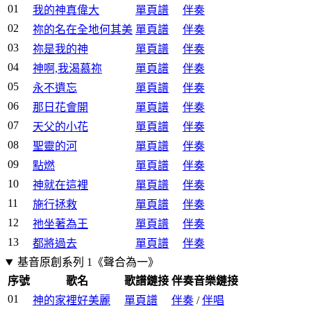
01
我的神真偉大
單頁譜
伴奏
02
祢的名在全地何其美
單頁譜
伴奏
03
祢是我的神
單頁譜
伴奏
04
神啊,我渴慕祢
單頁譜
伴奏
05
永不遺忘
單頁譜
伴奏
06
那日花會開
單頁譜
伴奏
07
天父的小花
單頁譜
伴奏
08
聖靈的河
單頁譜
伴奏
09
點燃
單頁譜
伴奏
10
神就在這裡
單頁譜
伴奏
11
施行拯救
單頁譜
伴奏
12
祂坐著為王
單頁譜
伴奏
13
都將過去
單頁譜
伴奏
基音原創系列 1《聲合為一》
序號
歌名
歌譜鏈接
伴奏音樂鏈接
01
神的家裡好美麗
單頁譜
伴奏
/
伴唱