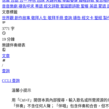
信靠
台語
合一
呼召
回應
天路共勉
奉獻委身
婚禮詩歌
安息禮
音音樂劇
禱告呼求
粵語
經文詩歌
聖誕節詩歌
聖餐
英語
蒙語
文章標籤
世界觀
創作故事
敬拜人生
敬拜手冊
查詢
禱告
經文卡
聖經
製
3771 字
19 分鐘
樂譜伴奏總表
文章
/
查詢
CCLI 查詢
溫馨小提示
用「Ctrl+F」開啓本頁內部搜尋，輸入歌名或所需資源的
「伴奏」不含任何人聲；「伴唱」包含伴奏和合音，但不