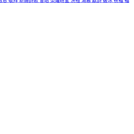
救恩
敬拜
新婦詩歌
會晤
榮耀盼望
洗禮
渴慕
獻詩
破冰
祝福
福