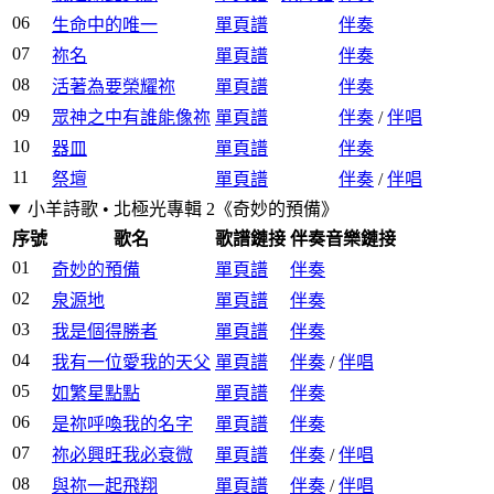
06
生命中的唯一
單頁譜
伴奏
07
祢名
單頁譜
伴奏
08
活著為要榮耀祢
單頁譜
伴奏
09
眾神之中有誰能像祢
單頁譜
伴奏
/
伴唱
10
器皿
單頁譜
伴奏
11
祭壇
單頁譜
伴奏
/
伴唱
小羊詩歌 • 北極光專輯 2《奇妙的預備》
序號
歌名
歌譜鏈接
伴奏音樂鏈接
01
奇妙的預備
單頁譜
伴奏
02
泉源地
單頁譜
伴奏
03
我是個得勝者
單頁譜
伴奏
04
我有一位愛我的天父
單頁譜
伴奏
/
伴唱
05
如繁星點點
單頁譜
伴奏
06
是祢呼喚我的名字
單頁譜
伴奏
07
祢必興旺我必衰微
單頁譜
伴奏
/
伴唱
08
與祢一起飛翔
單頁譜
伴奏
/
伴唱