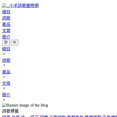
小羊詩歌靈修網
總目
詩歌
產品
文章
簡介
總目
詩歌
產品
文章
簡介
詩歌標籤