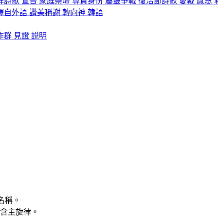
拜詩歌
宣告
家庭祭壇
尊貴身份
屬靈爭戰
復活節詩歌
愛戴
感恩
譯自外語
讚美稱謝
轉向神
韓語
作群
見證
説明
名稱。
含主旋律。