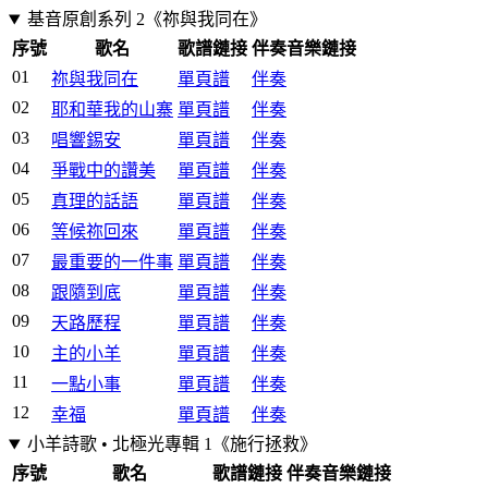
基音原創系列 2《祢與我同在》
序號
歌名
歌譜鏈接
伴奏音樂鏈接
01
祢與我同在
單頁譜
伴奏
02
耶和華我的山寨
單頁譜
伴奏
03
唱響錫安
單頁譜
伴奏
04
爭戰中的讚美
單頁譜
伴奏
05
真理的話語
單頁譜
伴奏
06
等候祢回來
單頁譜
伴奏
07
最重要的一件事
單頁譜
伴奏
08
跟隨到底
單頁譜
伴奏
09
天路歷程
單頁譜
伴奏
10
主的小羊
單頁譜
伴奏
11
一點小事
單頁譜
伴奏
12
幸福
單頁譜
伴奏
小羊詩歌 • 北極光專輯 1《施行拯救》
序號
歌名
歌譜鏈接
伴奏音樂鏈接