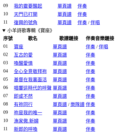
09
我的靈要醒起
單頁譜
伴奏
10
天門已打開
單頁譜
伴奏
11
復興的號角
單頁譜
伴奏
/
伴唱
小羊詩歌專輯《寶座》
序號
歌名
歌譜鏈接
伴奏音樂鏈接
01
寶座
單頁譜
伴奏
/
伴唱
02
亙古的愛
單頁譜
伴奏
03
喚醒愛情
單頁譜
伴奏
04
全心全意敬拜祢
單頁譜
伴奏
05
基督在我裏面活
單頁譜
伴奏
06
唱響這時代的呼聲
單頁譜
伴奏
07
即或不然
單頁譜
伴奏
08
有祢同行
單頁譜
/
樂隊譜
伴奏
09
祢是我的唯一
單頁譜
伴奏
10
漁家傲.新婦
單頁譜
伴奏
11
新郎的呼喚
單頁譜
伴奏