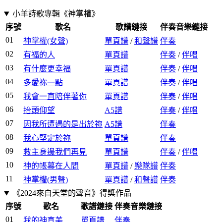
小羊詩歌專輯《神掌權》
序號
歌名
歌譜鏈接
伴奏音樂鏈接
01
神掌權(女聲)
單頁譜
/
和聲譜
伴奏
02
有福的人
單頁譜
伴奏
/
伴唱
03
有什麼更幸福
單頁譜
伴奏
/
伴唱
04
多愛祢一點
單頁譜
伴奏
/
伴唱
05
我會一直陪伴著你
單頁譜
伴奏
/
伴唱
06
抬頭仰望
A5譜
伴奏
/
伴唱
07
因我所遭遇的是出於祢
A5譜
伴奏
08
我心堅定於祢
單頁譜
伴奏
09
救主身邊我們再見
單頁譜
伴奏
/
伴唱
10
神的帳幕在人間
單頁譜
/
樂隊譜
伴奏
11
神掌權(男聲)
單頁譜
/
和聲譜
伴奏
《2024來自天堂的聲音》得獎作品
序號
歌名
歌譜鏈接
伴奏音樂鏈接
01
我的神真美
單頁譜
伴奏