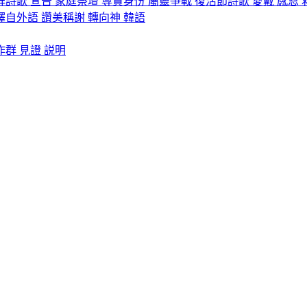
拜詩歌
宣告
家庭祭壇
尊貴身份
屬靈爭戰
復活節詩歌
愛戴
感恩
譯自外語
讚美稱謝
轉向神
韓語
作群
見證
説明