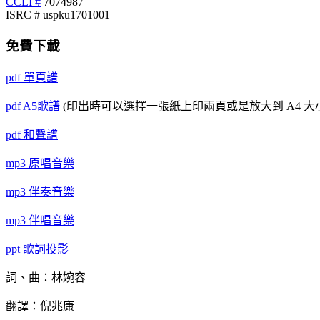
CCLI #
7074987
ISRC # uspku1701001
免費下載
pdf
單頁譜
pdf
A5歌譜
(印出時可以選擇一張紙上印兩頁或是放大到 A4 大
pdf
和聲譜
mp3
原唱音樂
mp3
伴奏音樂
mp3
伴唱音樂
ppt
歌詞投影
詞、曲：林婉容
翻譯：倪兆康