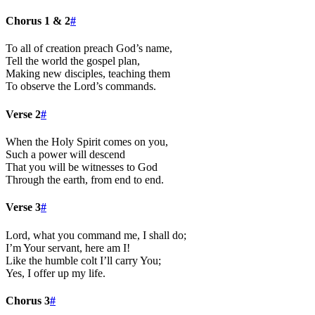
Chorus 1 & 2
#
To all of creation preach God’s name,
Tell the world the gospel plan,
Making new disciples, teaching them
To observe the Lord’s commands.
Verse 2
#
When the Holy Spirit comes on you,
Such a power will descend
That you will be witnesses to God
Through the earth, from end to end.
Verse 3
#
Lord, what you command me, I shall do;
I’m Your servant, here am I!
Like the humble colt I’ll carry You;
Yes, I offer up my life.
Chorus 3
#