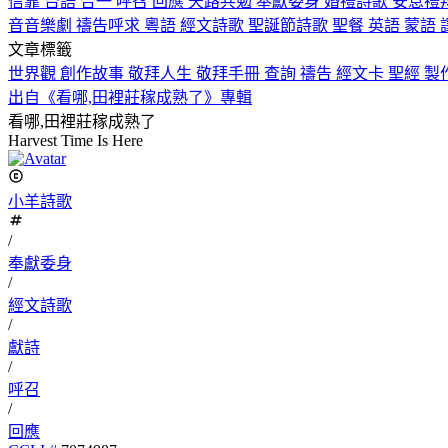
信靠
台語
合一
呼召
回應
天路共勉
奉獻委身
婚禮詩歌
安息禮
音音樂劇
禱告呼求
粵語
經文詩歌
聖誕節詩歌
聖餐
英語
蒙語
文章標籤
世界觀
創作故事
敬拜人生
敬拜手冊
查詢
禱告
經文卡
聖經
製
出自《看哪,田裡莊稼成熟了》專輯
看哪,田裡莊稼成熟了
Harvest Time Is Here
小羊詩歌
/
奉獻委身
/
經文詩歌
/
獻詩
/
呼召
/
回應