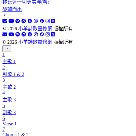
祢比這一切更美麗(粵)
破繭而出
©
2026
小羊詩歌靈修網
版權所有
©
2026
小羊詩歌靈修網
版權所有
1
主歌 1
2
副歌 1 & 2
3
主歌 2
4
主歌 3
5
副歌 3
6
Verse 1
7
Chorus 1 & 2