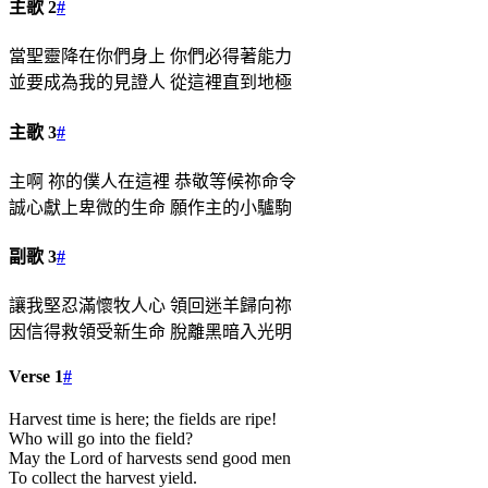
主歌 2
#
當聖靈降在你們身上 你們必得著能力
並要成為我的見證人 從這裡直到地極
主歌 3
#
主啊 祢的僕人在這裡 恭敬等候祢命令
誠心獻上卑微的生命 願作主的小驢駒
副歌 3
#
讓我堅忍滿懷牧人心 領回迷羊歸向祢
因信得救領受新生命 脫離黑暗入光明
Verse 1
#
Harvest time is here; the fields are ripe!
Who will go into the field?
May the Lord of harvests send good men
To collect the harvest yield.