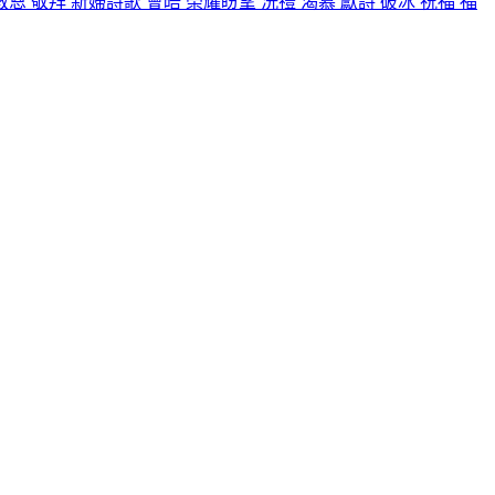
救恩
敬拜
新婦詩歌
會晤
榮耀盼望
洗禮
渴慕
獻詩
破冰
祝福
福