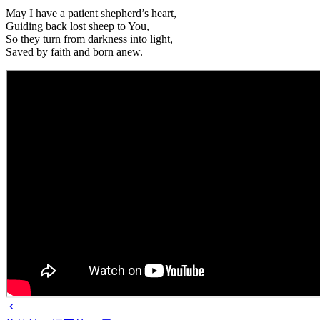
May I have a patient shepherd’s heart,
Guiding back lost sheep to You,
So they turn from darkness into light,
Saved by faith and born anew.