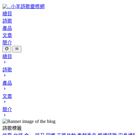
小羊詩歌靈修網
總目
詩歌
產品
文章
簡介
總目
詩歌
產品
文章
簡介
詩歌標籤