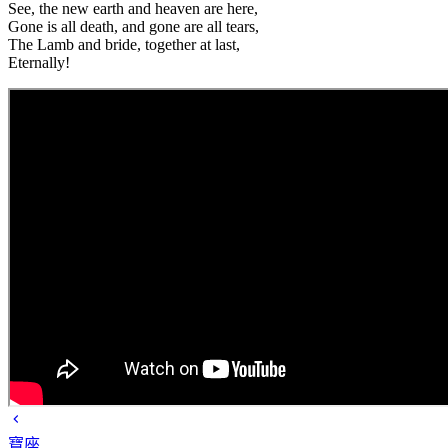
See, the new earth and heaven are here,
Gone is all death, and gone are all tears,
The Lamb and bride, together at last,
Eternally!
寶座