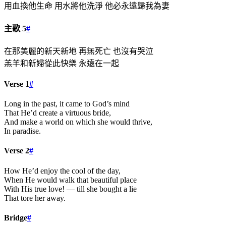
用血換他生命 用水將他洗淨 他必永遠歸我為妻
主歌 5
#
在那美麗的新天新地 再無死亡 也沒有哭泣
羔羊和新婦從此快樂 永遠在一起
Verse 1
#
Long in the past, it came to God’s mind
That He’d create a virtuous bride,
And make a world on which she would thrive,
In paradise.
Verse 2
#
How He’d enjoy the cool of the day,
When He would walk that beautiful place
With His true love! — till she bought a lie
That tore her away.
Bridge
#