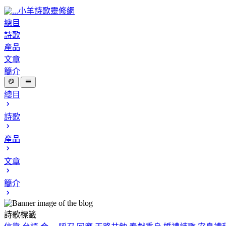
小羊詩歌靈修網
總目
詩歌
產品
文章
簡介
總目
詩歌
產品
文章
簡介
詩歌標籤