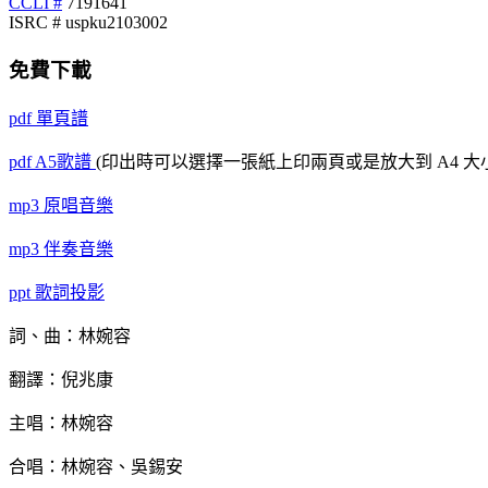
CCLI #
7191641
ISRC # uspku2103002
免費下載
pdf
單頁譜
pdf
A5歌譜
(印出時可以選擇一張紙上印兩頁或是放大到 A4 大
mp3
原唱音樂
mp3
伴奏音樂
ppt
歌詞投影
詞、曲：林婉容
翻譯：倪兆康
主唱：林婉容
合唱：林婉容、吳錫安