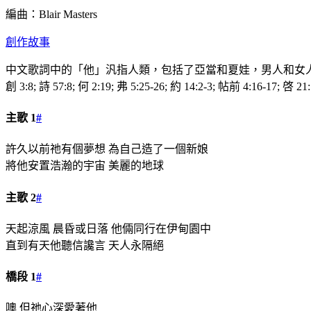
編曲：Blair Masters
創作故事
中文歌詞中的「他」汎指人類，包括了亞當和夏娃，男人和女
創 3:8; 詩 57:8; 何 2:19; 弗 5:25-26; 約 14:2-3; 帖前 4:16-17; 啓 21:
主歌 1
#
許久以前祂有個夢想 為自己造了一個新娘
將他安置浩瀚的宇宙 美麗的地球
主歌 2
#
天起涼風 晨昏或日落 他倆同行在伊甸園中
直到有天他聽信讒言 天人永隔絕
橋段 1
#
噢 但祂心深愛著他