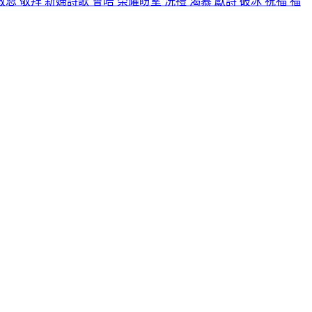
救恩
敬拜
新婦詩歌
會晤
榮耀盼望
洗禮
渴慕
獻詩
破冰
祝福
福