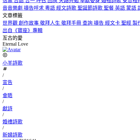
信靠
台語
合一
呼召
回應
天路共勉
奉獻委身
婚禮詩歌
安息禮
音音樂劇
禱告呼求
粵語
經文詩歌
聖誕節詩歌
聖餐
英語
蒙語
文章標籤
世界觀
創作故事
敬拜人生
敬拜手冊
查詢
禱告
經文卡
聖經
製
出自《寶座》專輯
亙古的愛
Eternal Love
小羊詩歌
/
宣告
/
會晤
/
獻詩
/
婚禮詩歌
/
新婦詩歌