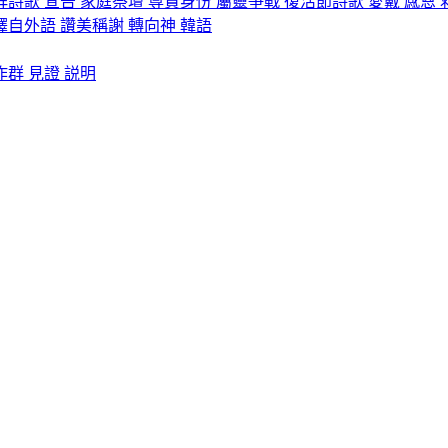
拜詩歌
宣告
家庭祭壇
尊貴身份
屬靈爭戰
復活節詩歌
愛戴
感恩
譯自外語
讚美稱謝
轉向神
韓語
作群
見證
説明