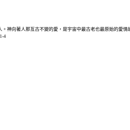
人。神向著人那亙古不變的愛，是宇宙中最古老也最原始的愛情
1-4