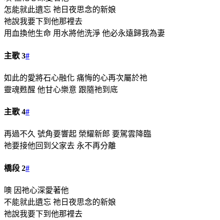
怎能就此遺忘 祂日夜思念的新娘
祂說我要下到他那裡去
用血換他生命 用水將他洗淨 他必永遠歸我為妻
主歌 3
#
如此的愛將石心融化 痛悔的心再次屬於祂
靈魂甦醒 他甘心樂意 跟隨祂到底
主歌 4
#
再過不久 號角要響起 榮耀新郎 要駕雲降臨
祂要接他回到父家去 永不再分離
橋段 2
#
噢 因祂心深愛著他
不能就此遺忘 祂日夜思念的新娘
祂說我要下到他那裡去