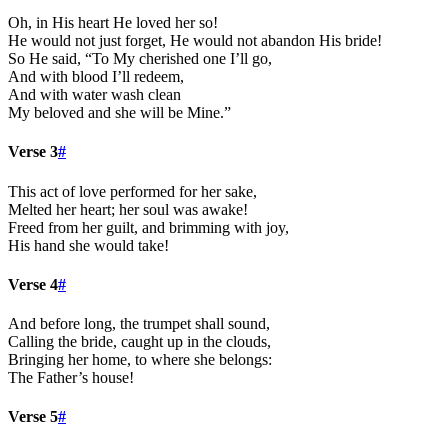
Oh, in His heart He loved her so!
He would not just forget, He would not abandon His bride!
So He said, “To My cherished one I’ll go,
And with blood I’ll redeem,
And with water wash clean
My beloved and she will be Mine.”
Verse 3
#
This act of love performed for her sake,
Melted her heart; her soul was awake!
Freed from her guilt, and brimming with joy,
His hand she would take!
Verse 4
#
And before long, the trumpet shall sound,
Calling the bride, caught up in the clouds,
Bringing her home, to where she belongs:
The Father’s house!
Verse 5
#