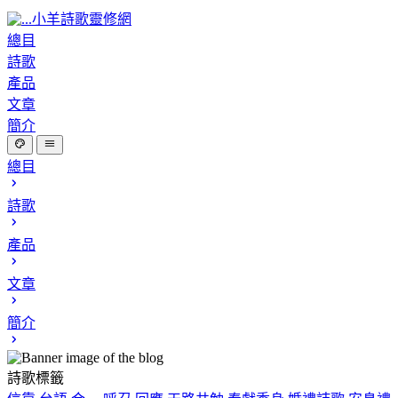
小羊詩歌靈修網
總目
詩歌
產品
文章
簡介
總目
詩歌
產品
文章
簡介
詩歌標籤