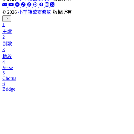
©
2026
小羊詩歌靈修網
版權所有
1
主歌
2
副歌
3
橋段
4
Verse
5
Chorus
6
Bridge