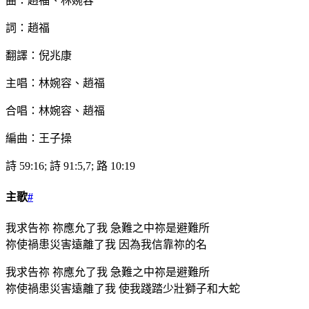
曲：趙福、林婉容
詞：趙福
翻譯：倪兆康
主唱：林婉容、趙福
合唱：林婉容、趙福
編曲：王子操
詩 59:16; 詩 91:5,7; 路 10:19
主歌
#
我求告祢 祢應允了我 急難之中祢是避難所
祢使禍患災害遠離了我 因為我信靠祢的名
我求告祢 祢應允了我 急難之中祢是避難所
祢使禍患災害遠離了我 使我踐踏少壯獅子和大蛇