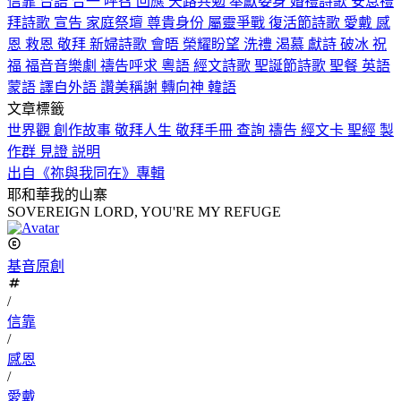
信靠
台語
合一
呼召
回應
天路共勉
奉獻委身
婚禮詩歌
安息禮
拜詩歌
宣告
家庭祭壇
尊貴身份
屬靈爭戰
復活節詩歌
愛戴
感
恩
救恩
敬拜
新婦詩歌
會晤
榮耀盼望
洗禮
渴慕
獻詩
破冰
祝
福
福音音樂劇
禱告呼求
粵語
經文詩歌
聖誕節詩歌
聖餐
英語
蒙語
譯自外語
讚美稱謝
轉向神
韓語
文章標籤
世界觀
創作故事
敬拜人生
敬拜手冊
查詢
禱告
經文卡
聖經
製
作群
見證
説明
出自《祢與我同在》專輯
耶和華我的山寨
SOVEREIGN LORD, YOU'RE MY REFUGE
基音原創
/
信靠
/
感恩
/
愛戴