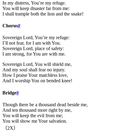
In my distress, You’re my refuge.
You will keep disaster far from me:
I shall trample both the lion and the snake!
Chorus
#
Sovereign Lord, You’re my refuge:
I’ll not fear, for I am with You.
Sovereign Lord, place of safety:
I am strong, for You are with me.
Sovereign Lord, You will shield me,
And my soul shall fear no injury.
How I praise Your matchless love,
And I worship You on bended knee!
Bridge
#
Though there be a thousand dead beside me,
And ten thousand more right by me,
You will keep the evil from me;
You will show me Your salvation.
（2X）