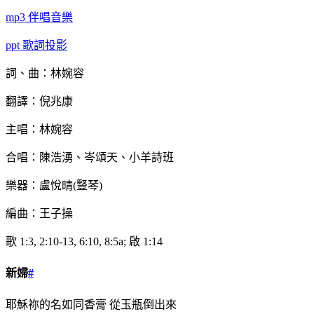
mp3
伴唱音樂
ppt
歌詞投影
詞、曲：林婉容
翻譯：倪兆康
主唱：林婉容
合唱：陳浩湧、岑頌天、小羊詩班
樂器：盧悅晴(豎琴)
編曲：王子操
歌 1:3, 2:10-13, 6:10, 8:5a; 啟 1:14
新婦
#
耶穌祢的名如同香膏 從玉瓶倒出來