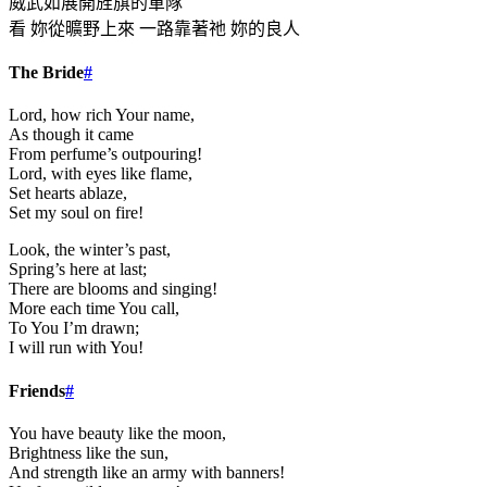
威武如展開旌旗的軍隊
看 妳從曠野上來 一路靠著祂 妳的良人
The Bride
#
Lord, how rich Your name,
As though it came
From perfume’s outpouring!
Lord, with eyes like flame,
Set hearts ablaze,
Set my soul on fire!
Look, the winter’s past,
Spring’s here at last;
There are blooms and singing!
More each time You call,
To You I’m drawn;
I will run with You!
Friends
#
You have beauty like the moon,
Brightness like the sun,
And strength like an army with banners!