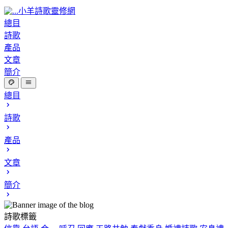
小羊詩歌靈修網
總目
詩歌
產品
文章
簡介
總目
詩歌
產品
文章
簡介
詩歌標籤