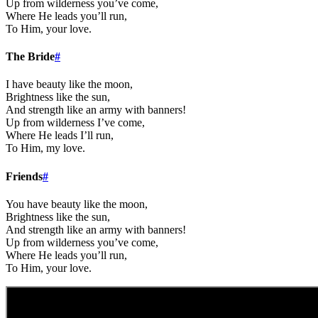
Up from wilderness you’ve come,
Where He leads you’ll run,
To Him, your love.
The Bride
#
I have beauty like the moon,
Brightness like the sun,
And strength like an army with banners!
Up from wilderness I’ve come,
Where He leads I’ll run,
To Him, my love.
Friends
#
You have beauty like the moon,
Brightness like the sun,
And strength like an army with banners!
Up from wilderness you’ve come,
Where He leads you’ll run,
To Him, your love.