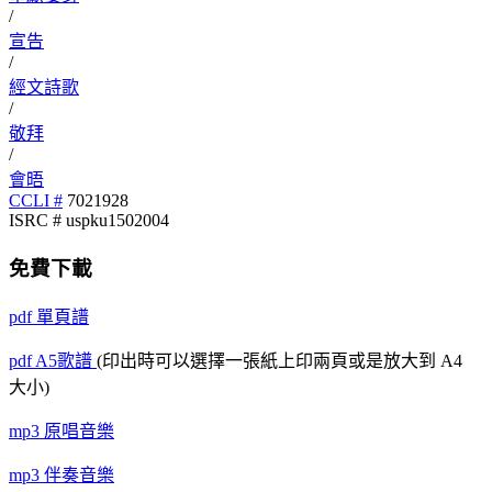
/
宣告
/
經文詩歌
/
敬拜
/
會晤
CCLI #
7021928
ISRC # uspku1502004
免費下載
pdf
單頁譜
pdf
A5歌譜
(印出時可以選擇一張紙上印兩頁或是放大到 A4
大小)
mp3
原唱音樂
mp3
伴奏音樂