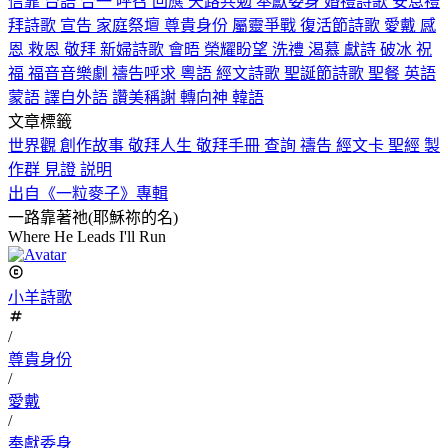
信靠
台語
合一
呼召
回應
天路共勉
奉獻委身
婚禮詩歌
安息禮
拜詩歌
宣告
家庭祭壇
尊貴身份
屬靈爭戰
復活節詩歌
愛戴
感
恩
救恩
敬拜
新婦詩歌
會晤
榮耀盼望
洗禮
渴慕
獻詩
破冰
祝
福
福音音樂劇
禱告呼求
粵語
經文詩歌
聖誕節詩歌
聖餐
英語
蒙語
譯自外語
讚美稱謝
轉向神
韓語
文章標籤
世界觀
創作故事
敬拜人生
敬拜手冊
查詢
禱告
經文卡
聖經
製
作群
見證
説明
出自《一粒麥子》專輯
一路靠著祂(耶穌祢的名)
Where He Leads I'll Run
小羊詩歌
/
尊貴身份
/
愛戴
/
奉獻委身