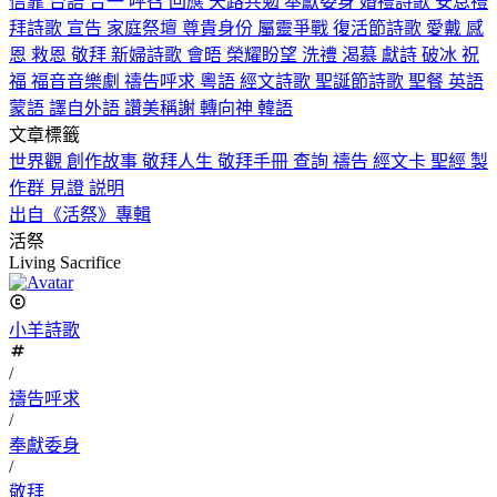
信靠
台語
合一
呼召
回應
天路共勉
奉獻委身
婚禮詩歌
安息禮
拜詩歌
宣告
家庭祭壇
尊貴身份
屬靈爭戰
復活節詩歌
愛戴
感
恩
救恩
敬拜
新婦詩歌
會晤
榮耀盼望
洗禮
渴慕
獻詩
破冰
祝
福
福音音樂劇
禱告呼求
粵語
經文詩歌
聖誕節詩歌
聖餐
英語
蒙語
譯自外語
讚美稱謝
轉向神
韓語
文章標籤
世界觀
創作故事
敬拜人生
敬拜手冊
查詢
禱告
經文卡
聖經
製
作群
見證
説明
出自《活祭》專輯
活祭
Living Sacrifice
小羊詩歌
/
禱告呼求
/
奉獻委身
/
敬拜