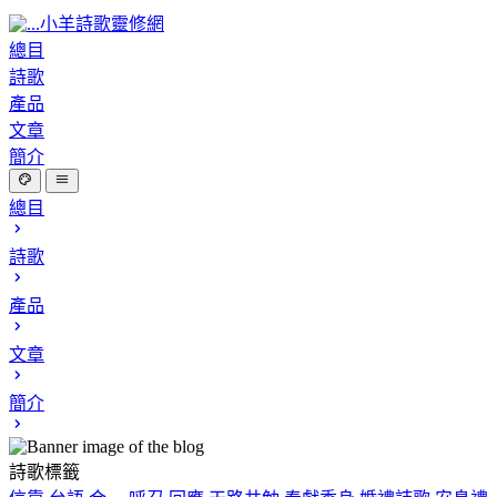
小羊詩歌靈修網
總目
詩歌
產品
文章
簡介
總目
詩歌
產品
文章
簡介
詩歌標籤