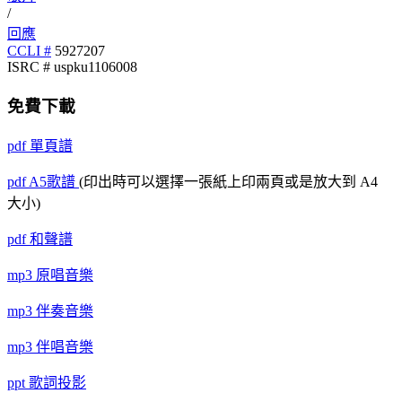
/
回應
CCLI #
5927207
ISRC # uspku1106008
免費下載
pdf
單頁譜
pdf
A5歌譜
(印出時可以選擇一張紙上印兩頁或是放大到 A4
大小)
pdf
和聲譜
mp3
原唱音樂
mp3
伴奏音樂
mp3
伴唱音樂
ppt
歌詞投影