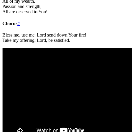
All of my wealth,
Passion and strength,
All are deserved to You!
Chorus
#
Bless me, use me, Lord send down Your fire!
Take my offering: Lord, be satisfied.