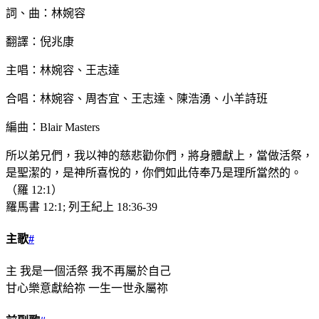
詞、曲：林婉容
翻譯：倪兆康
主唱：林婉容、王志達
合唱：林婉容、周杏宜、王志達、陳浩湧、小羊詩班
編曲：Blair Masters
所以弟兄們，我以神的慈悲勸你們，將身體獻上，當做活祭，
是聖潔的，是神所喜悅的，你們如此侍奉乃是理所當然的。
（羅 12:1）
羅馬書 12:1; 列王紀上 18:36-39
主歌
#
主 我是一個活祭 我不再屬於自己
甘心樂意獻給祢 一生一世永屬祢