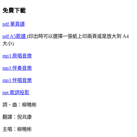
免費下載
pdf
單頁譜
pdf
A5歌譜
(印出時可以選擇一張紙上印兩頁或是放大到 A4
大小)
mp3
原唱音樂
mp3
伴奏音樂
mp3
伴唱音樂
ppt
歌詞投影
詞、曲：柳曉彬
翻譯：倪兆康
主唱：柳曉彬