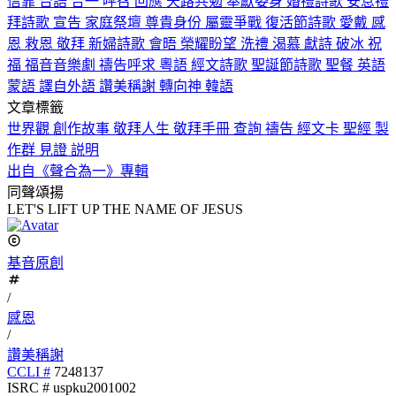
信靠
台語
合一
呼召
回應
天路共勉
奉獻委身
婚禮詩歌
安息禮
拜詩歌
宣告
家庭祭壇
尊貴身份
屬靈爭戰
復活節詩歌
愛戴
感
恩
救恩
敬拜
新婦詩歌
會晤
榮耀盼望
洗禮
渴慕
獻詩
破冰
祝
福
福音音樂劇
禱告呼求
粵語
經文詩歌
聖誕節詩歌
聖餐
英語
蒙語
譯自外語
讚美稱謝
轉向神
韓語
文章標籤
世界觀
創作故事
敬拜人生
敬拜手冊
查詢
禱告
經文卡
聖經
製
作群
見證
説明
出自《聲合為一》專輯
同聲頌揚
LET'S LIFT UP THE NAME OF JESUS
基音原創
/
感恩
/
讚美稱謝
CCLI #
7248137
ISRC # uspku2001002