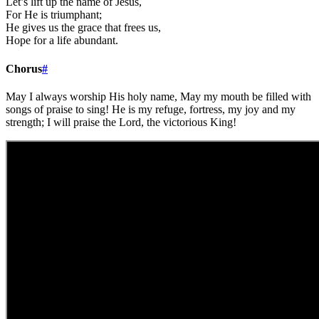
Let’s lift up the name of Jesus,
For He is triumphant;
He gives us the grace that frees us,
Hope for a life abundant.
Chorus
#
May I always worship His holy name, May my mouth be filled with
songs of praise to sing! He is my refuge, fortress, my joy and my
strength; I will praise the Lord, the victorious King!