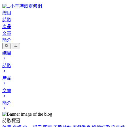
小羊詩歌靈修網
總目
詩歌
產品
文章
簡介
總目
詩歌
產品
文章
簡介
詩歌標籤