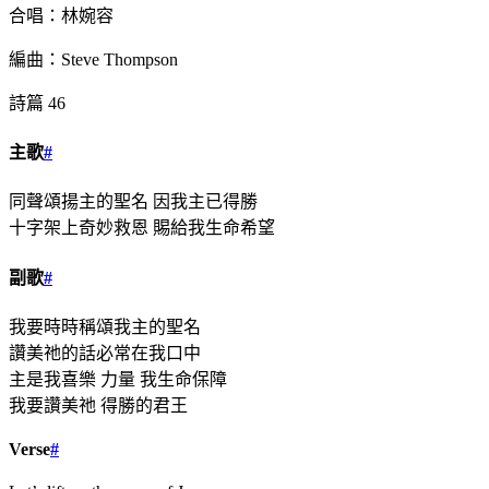
合唱：林婉容
編曲：Steve Thompson
詩篇 46
主歌
#
同聲頌揚主的聖名 因我主已得勝
十字架上奇妙救恩 賜給我生命希望
副歌
#
我要時時稱頌我主的聖名
讚美祂的話必常在我口中
主是我喜樂 力量 我生命保障
我要讚美祂 得勝的君王
Verse
#