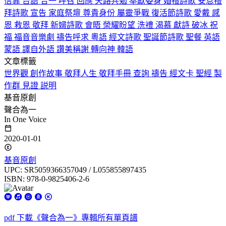
信靠
台語
合一
呼召
回應
天路共勉
奉獻委身
婚禮詩歌
安息禮
拜詩歌
宣告
家庭祭壇
尊貴身份
屬靈爭戰
復活節詩歌
愛戴
感
恩
救恩
敬拜
新婦詩歌
會晤
榮耀盼望
洗禮
渴慕
獻詩
破冰
祝
福
福音音樂劇
禱告呼求
粵語
經文詩歌
聖誕節詩歌
聖餐
英語
蒙語
譯自外語
讚美稱謝
轉向神
韓語
文章標籤
世界觀
創作故事
敬拜人生
敬拜手冊
查詢
禱告
經文卡
聖經
製
作群
見證
説明
基音原創
聲合為一
In One Voice
2020-01-01
基音原創
UPC: SR5059366357049 / L055855897435
ISBN: 978-0-9825406-2-6
pdf
下載《聲合為一》專輯所有單頁譜