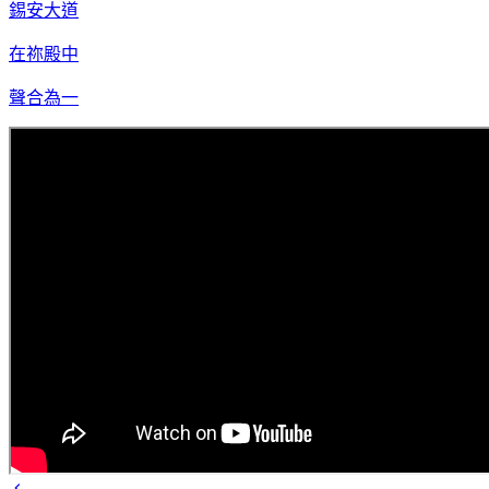
錫安大道
在祢殿中
聲合為一