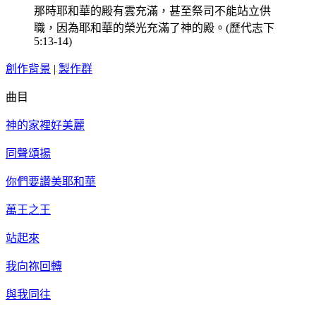
那時耶和華的殿有雲充滿，甚至祭司不能站立供
職，因為耶和華的榮光充滿了神的殿。(歷代志下
5:13-14)
創作背景
|
製作群
曲目
神的家裡好美麗
同聲頌揚
你們要讚美耶和華
萬王之王
站起來
我向祢回轉
與我同往