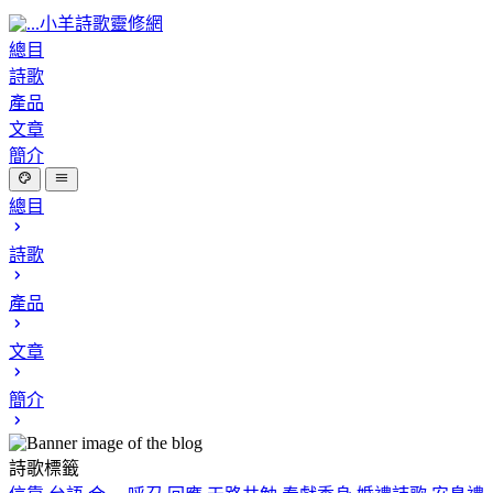
小羊詩歌靈修網
總目
詩歌
產品
文章
簡介
總目
詩歌
產品
文章
簡介
詩歌標籤