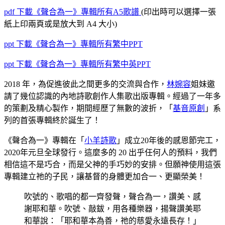
pdf
下載《聲合為一》專輯所有A5歌譜
(印出時可以選擇一張
紙上印兩頁或是放大到 A4 大小)
ppt
下載《聲合為一》專輯所有繁中PPT
ppt
下載《聲合為一》專輯所有繁中英PPT
2018 年，為促進彼此之間更多的交流與合作，
林婉容
姐妹邀
請了幾位認識的內地詩歌創作人集歌出版專輯。經過了一年多
的策劃及精心製作，期間經歷了無數的波折，「
基音原創
」系
列的首張專輯終於誕生了！
《聲合為一》專輯在「
小羊詩歌
」成立20年後的感恩節完工，
2020年元旦全球發行。這麼多的 20 出乎任何人的預料，我們
相信這不是巧合，而是父神的手巧妙的安排。但願神使用這張
專輯建立祂的子民，讓基督的身體更加合一、更顯榮美！
吹號的、歌唱的都一齊發聲，聲合為一，讚美、感
謝耶和華。吹號、敲鈸，用各種樂器，揚聲讚美耶
和華說：「耶和華本為善，祂的慈愛永遠長存！」