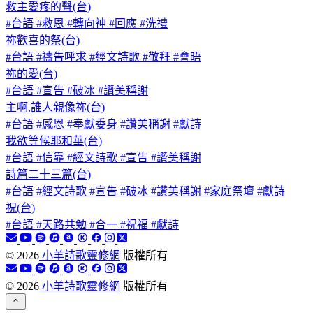
救主愛疼的聲(台)
#台語 #救恩 #轉向神 #回應 #洗禮
祢歡喜的祭(台)
#台語 #禱告呼求 #經文詩歌 #敬拜 #會晤
祢的愛(台)
#台語 #宣告 #破冰 #讚美稱謝
主啊,誰人親像祢(台)
#台語 #感恩 #奉獻委身 #讚美稱謝 #獻詩
我欲等候耶和華(台)
#台語 #信靠 #經文詩歌 #宣告 #讚美稱謝
詩篇二十三篇(台)
#台語 #經文詩歌 #宣告 #破冰 #讚美稱謝 #家庭祭壇 #獻詩
祝(台)
#台語 #天路共勉 #合一 #祝福 #獻詩
©
2026
小羊詩歌靈修網
版權所有
©
2026
小羊詩歌靈修網
版權所有