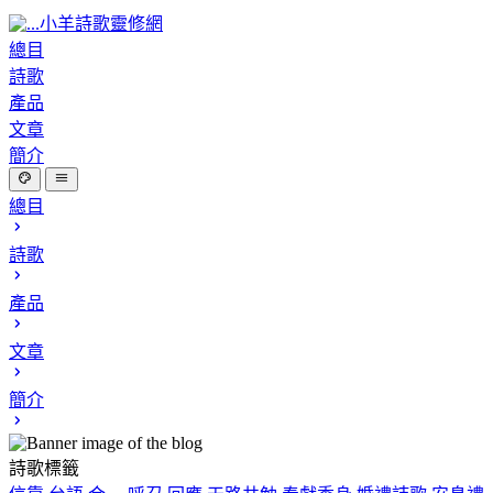
小羊詩歌靈修網
總目
詩歌
產品
文章
簡介
總目
詩歌
產品
文章
簡介
詩歌標籤