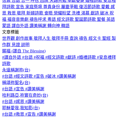
信靠
台語
合一
呼召
回應
天路共勉
奉獻委身
婚禮詩歌
安息禮
拜詩歌
宣告
家庭祭壇
尊貴身份
屬靈爭戰
復活節詩歌
愛戴
感
恩
救恩
敬拜
新婦詩歌
會晤
榮耀盼望
洗禮
渴慕
獻詩
破冰
祝
福
福音音樂劇
禱告呼求
粵語
經文詩歌
聖誕節詩歌
聖餐
英語
蒙語
譯自外語
讚美稱謝
轉向神
韓語
文章標籤
世界觀
創作故事
敬拜人生
敬拜手冊
查詢
禱告
經文卡
聖經
製
作群
見證
説明
賜福 (譯自 The Blessing)
#譯自外語 #台語 #祝福 #經文詩歌 #獻詩 #婚禮詩歌 #安息禮拜
詩歌
永遠稱謝祢(台)
#台語 #經文詩歌 #宣告 #破冰 #讚美稱謝
稱頌祢聖名(台)
#台語 #宣告 #讚美稱謝
哈利路亞,祢實在奇妙(台)
#台語 #感恩 #讚美稱謝
耶穌愛我,我知影(台)
#台語 #救恩 #宣告 #讚美稱謝