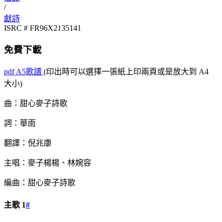
/
獻詩
ISRC # FR96X2135141
免費下載
pdf
A5歌譜
(印出時可以選擇一張紙上印兩頁或是放大到 A4
大小)
曲：甜心麥子詩歌
詞：華雨
翻譯：倪兆康
主唱：麥子楊楊、林婉容
編曲：甜心麥子詩歌
主歌 1
#