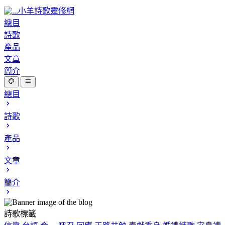
小羊詩歌靈修網
總目
詩歌
產品
文章
簡介
總目
詩歌
產品
文章
簡介
詩歌標籤