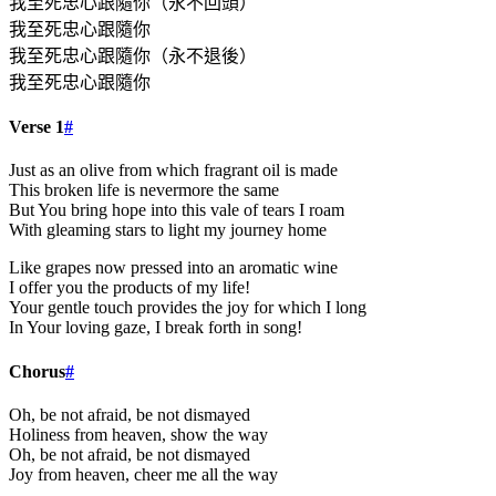
我至死忠心跟隨你（永不回頭）
我至死忠心跟隨你
我至死忠心跟隨你（永不退後）
我至死忠心跟隨你
Verse 1
#
Just as an olive from which fragrant oil is made
This broken life is nevermore the same
But You bring hope into this vale of tears I roam
With gleaming stars to light my journey home
Like grapes now pressed into an aromatic wine
I offer you the products of my life!
Your gentle touch provides the joy for which I long
In Your loving gaze, I break forth in song!
Chorus
#
Oh, be not afraid, be not dismayed
Holiness from heaven, show the way
Oh, be not afraid, be not dismayed
Joy from heaven, cheer me all the way