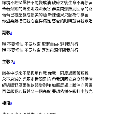
橄欖不經過壓榨不能變成油 破碎之後生命不再停留
帶著榮耀的盼望走過流淚谷 群星閃爍照亮回家的路
葡萄已被壓釀成最美的酒 新陳佳果只願為你存留
你溫柔觸摸使我心靈得滿足 慈愛的眼睛鼓舞我歌唱
副歌
#
哦 不要懼怕 不要放棄 聖潔自由指引我前行
哦 不要懼怕 不要放棄 喜樂泉源伴隨我前行
主歌 2
#
幽谷中從來不是孤單作戰 你我一同度過困苦艱難
永不息滅的光驅走世間黑暗 帶我歸回安息寧靜港灣
經過曠野風雨後軟弱變剛強 如鷹展翅上騰沖向雲霄
再舉起我心超越又一個高度 夢想依然在彩虹中放光
橋段
#