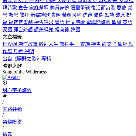
信靠
台語
合一
呼召
回應
天路共勉
奉獻委身
婚禮詩歌
安息禮
拜詩歌
宣告
家庭祭壇
尊貴身份
屬靈爭戰
復活節詩歌
愛戴
感
恩
救恩
敬拜
新婦詩歌
會晤
榮耀盼望
洗禮
渴慕
獻詩
破冰
祝
福
福音音樂劇
禱告呼求
粵語
經文詩歌
聖誕節詩歌
聖餐
英語
蒙語
譯自外語
讚美稱謝
轉向神
韓語
文章標籤
世界觀
創作故事
敬拜人生
敬拜手冊
查詢
禱告
經文卡
聖經
製
作群
見證
説明
出自《曠野之歌》專輯
曠野之歌
Song of the Wilderness
甜心麥子詩歌
/
天路共勉
/
榮耀盼望
/
信靠