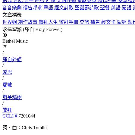
信靠
台語
合一
呼召
回應
天路共勉
奉獻委身
婚禮詩歌
安息禮
音音樂劇
禱告呼求
粵語
經文詩歌
聖誕節詩歌
聖餐
英語
蒙語
文章標籤
世界觀
創作故事
敬拜人生
敬拜手冊
查詢
禱告
經文卡
聖經
製
永遠聖潔 (譯自 Holy Forever)
Bethel Music
/
譯自外語
/
感恩
/
愛戴
/
讚美稱謝
/
敬拜
CCLI #
7201044
詞、曲：Chris Tomlin