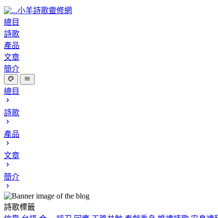
小羊詩歌靈修網
總目
詩歌
產品
文章
簡介
總目
詩歌
產品
文章
簡介
詩歌標籤