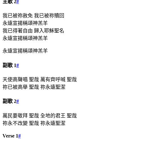
主歌 2
#
我已被祢赦免 我已被祢贖回
永遠宣揚稱頌神羔羊
我已得著自由 歸入耶穌聖名
永遠宣揚稱頌神羔羊
永遠宣揚稱頌神羔羊
副歌 1
#
天使高聲唱 聖哉 萬有齊呼喊 聖哉
祢已被高舉 聖哉 祢永遠聖潔
副歌 2
#
萬民要敬拜 聖哉 全地的君王 聖哉
祢永不改變 聖哉 祢永遠聖潔
Verse 1
#