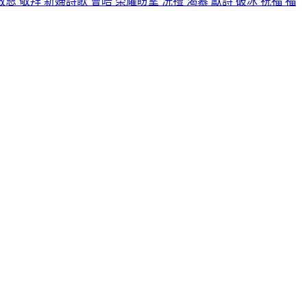
救恩
敬拜
新婦詩歌
會晤
榮耀盼望
洗禮
渴慕
獻詩
破冰
祝福
福