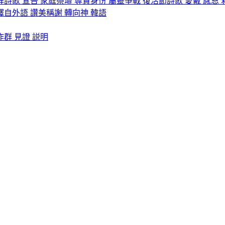
拜詩歌
宣告
家庭祭壇
尊貴身份
屬靈爭戰
復活節詩歌
愛戴
感恩
譯自外語
讚美稱謝
轉向神
韓語
作群
見證
説明