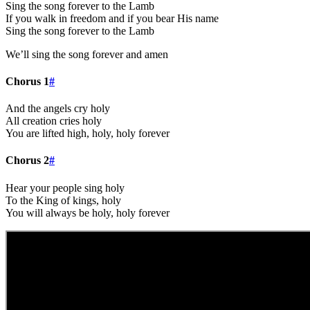
Sing the song forever to the Lamb
If you walk in freedom and if you bear His name
Sing the song forever to the Lamb
We’ll sing the song forever and amen
Chorus 1
#
And the angels cry holy
All creation cries holy
You are lifted high, holy, holy forever
Chorus 2
#
Hear your people sing holy
To the King of kings, holy
You will always be holy, holy forever