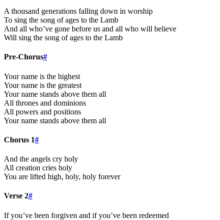
A thousand generations falling down in worship
To sing the song of ages to the Lamb
And all who’ve gone before us and all who will believe
Will sing the song of ages to the Lamb
Pre-Chorus
#
Your name is the highest
Your name is the greatest
Your name stands above them all
All thrones and dominions
All powers and positions
Your name stands above them all
Chorus 1
#
And the angels cry holy
All creation cries holy
You are lifted high, holy, holy forever
Verse 2
#
If you’ve been forgiven and if you’ve been redeemed