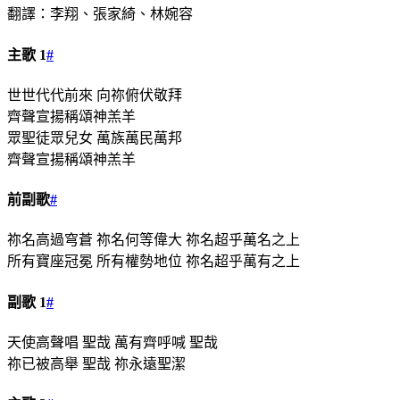
翻譯：李翔、張家綺、林婉容
主歌 1
#
世世代代前來 向祢俯伏敬拜
齊聲宣揚稱頌神羔羊
眾聖徒眾兒女 萬族萬民萬邦
齊聲宣揚稱頌神羔羊
前副歌
#
祢名高過穹蒼 祢名何等偉大 祢名超乎萬名之上
所有寶座冠冕 所有權勢地位 祢名超乎萬有之上
副歌 1
#
天使高聲唱 聖哉 萬有齊呼喊 聖哉
祢已被高舉 聖哉 祢永遠聖潔