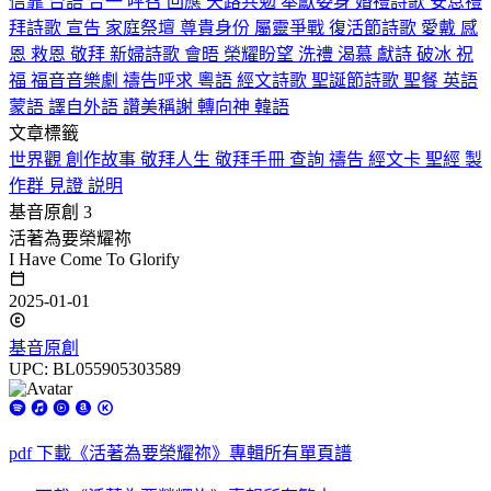
信靠
台語
合一
呼召
回應
天路共勉
奉獻委身
婚禮詩歌
安息禮
拜詩歌
宣告
家庭祭壇
尊貴身份
屬靈爭戰
復活節詩歌
愛戴
感
恩
救恩
敬拜
新婦詩歌
會晤
榮耀盼望
洗禮
渴慕
獻詩
破冰
祝
福
福音音樂劇
禱告呼求
粵語
經文詩歌
聖誕節詩歌
聖餐
英語
蒙語
譯自外語
讚美稱謝
轉向神
韓語
文章標籤
世界觀
創作故事
敬拜人生
敬拜手冊
查詢
禱告
經文卡
聖經
製
作群
見證
説明
基音原創 3
活著為要榮耀祢
I Have Come To Glorify
2025-01-01
基音原創
UPC: BL055905303589
pdf
下載《活著為要榮耀祢》專輯所有單頁譜