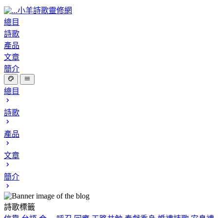
小羊詩歌靈修網
總目
詩歌
產品
文章
簡介
總目
詩歌
產品
文章
簡介
詩歌標籤