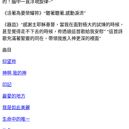
的！腦中一直浮現旋律~”
《活著為要榮耀祢》“聽著聽著,感動淚流”
《器皿》“感謝主耶穌基督，當我在面對極大的試煉的時候，
甚至覺得走不下去的時候，祢透過這首歌給我安慰” “這首詩
歌充滿著聖靈的同在，帶領我進入神更深的裡面”
曲目
仰望祢
神啊,我的神
印記
最愛的地方
我是如此美麗
生命中的唯一