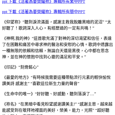
ppt
下載《活著為要榮耀祢》專輯所有繁中PPT
ppt
下載《活著為要榮耀祢》專輯所有簡中PPT
《仰望祢》“聽到淚流滿面，感謝主救我脫離黑暗的泥沼” “太
好聽了！歌詞深入人心。有經歷過的一定有共鳴！”
《神啊,我的神》“這首歌充滿了對神的深切渴望和信任，表達
了在困難和痛苦中尋求神的醫治和安慰的心情。歌詞中透露出
一種無限的依賴和信賴，無論白天還是黑夜，心中都在思念
神，並在神的懷抱中找到心靈的滿足和平安。”
《印記》“刻骨銘心”
《最愛的地方》“有時候我需要這種帶點流行元素的輕快愉悅
讚美詩 感謝主” “喜歡這位新生力量的聲音”
《生命中的唯一》“好好聽、好感動，聽到落淚了…”
《祢名》“在黑暗中看見盼望感谢讚美主!” “感謝主恩，越來越
能感受到在敬拜祂裡面的美好，榮美，能力，光照” “超好聽