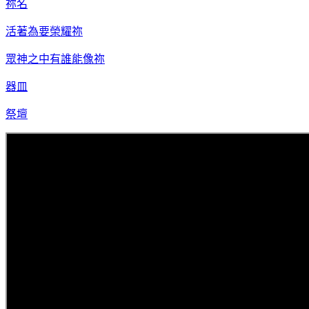
祢名
活著為要榮耀祢
眾神之中有誰能像祢
器皿
祭壇