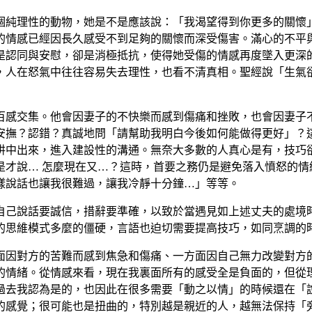
個純理性的動物，她是不是應該說：「我渴望得到你更多的關懷」
的情感已經因長久感受不到足夠的關懷而深受傷害。滿心的不平
是認同與安慰，卻是消極抵抗，使得她受傷的情感再度墜入更深
，人在怒氣中往往容易失去理性，也看不清真相。聖經說「生氣
百感交集。他會因妻子的不快樂而感到傷痛和挫敗，也會因妻子
安撫？認錯？真誠地問「請幫助我明白今後如何能做得更好」？
阱中出來，進入建設性的溝通。無奈大多數的人真心是有，技巧
是才說… 怎麼現在又…？這時，首要之務仍是避免落入憤怒的情
樣說話也讓我很難過，讓我冷靜十分鐘…」等等。
自己說話要誠信，措辭要準確，以致於當遇見如上述丈夫的處境
的思維模式多麼的僵硬，言語也迫切需要提高技巧，如同烹調的
面因對方的苦難而感到焦急和傷痛、一方面因自己無力改變對方
的情緒。從情感來看，現在我裏面所有的感受全是負面的，但從
過去我認為是的，也因此在很多需要「動之以情」的時候還在「
的感覺；很可能也是扭曲的，特別越是親近的人，越無法保持「