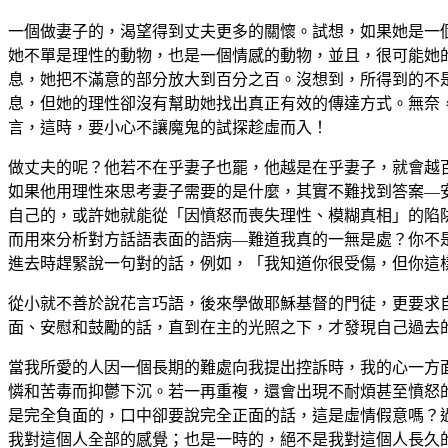
一個做妻子的，渴望得到丈夫更多的關懷。試想，如果她是一
她不單是理性的動物，也是一個情感的動物，並且，很可能她
息，她把不滿意的部分放大到百分之百。沒想到，所得到的不
息，但她的理性卻沒有幫助她找出真正有效的傳達方式。無奈
言，這時，要小心不讓魔鬼的試探趁虛而入！
做丈夫的呢？他若不在乎妻子也罷，他越是在乎妻子，就會越
如果他用理性來思考妻子需要的是什麼，其實不難找到答案—
自己的，或許她就能從「因憤怒而喪失理性、模糊真相」的陷
而用來分析對方話語表面的語病—難道我真的一無是處？你不
進去時趕緊說一句對的話，例如，「我知道你很受傷，但你這
從小就不善於說花言巧語，後來學做耶穌基督的門徒，更要求
面、安慰和鼓勵的話，直到在主的光照之下，才發現自己過去
當我所愛的人因一個長期的難處向我提出控訴時，我的心一方
憐和苦毒而抑鬱下沉。若一再重複，還會出現不耐煩甚至憤怒
是完全負面的，口中卻要說完全正面的話，這是虛情假意嗎？
我對這個人全部的感覺；也是一時的，絕不是我對這個人長久