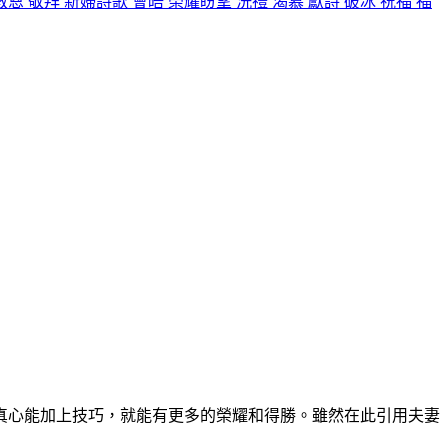
救恩
敬拜
新婦詩歌
會晤
榮耀盼望
洗禮
渴慕
獻詩
破冰
祝福
福
真心能加上技巧，就能有更多的榮耀和得勝。雖然在此引用夫妻