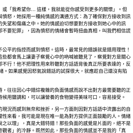
或「我希望你… 這樣，我就能從你感受到更多的關懷」。但
與憤怒，她採用一種純情感的溝通方式：為了確保對方接收到訊
的失望和傷痛之中。她的情感迫切想要對方接收到她心中的訊
卻不要犯罪」，因為憤怒的情緒會暫時扭曲真相，叫我們相信謊
不公平的指控而感到憤怒。這時，最常見的錯誤就是錯用理性！
這些都會馬上讓妻子察覺心中的吶喊被聽見了，察覺對方是關心
卻不行！他不把理性用來聆聽對方話語背後真正所要表達的，反
緒。如果感覺因怒氣說錯話的試探很大，就應趁自己還沒有陷
時，往往因心中錯綜複雜的負面情感而說不出對方最需要聽的正
時候用鹽調和，可以讓營養的食物變得美味可口，容易接受。
的現況而感到無奈和挫折，另一方面則因對方話語中流露出的自
理性來看，我可能是現在唯一能為對方提供正面鼓勵的人。情緒
說之以理」，真是大錯特錯！那些負面的感覺是片面的，絕不是
旁觀者」的冷靜。既然如此，那些負面的情感並不是我的「真