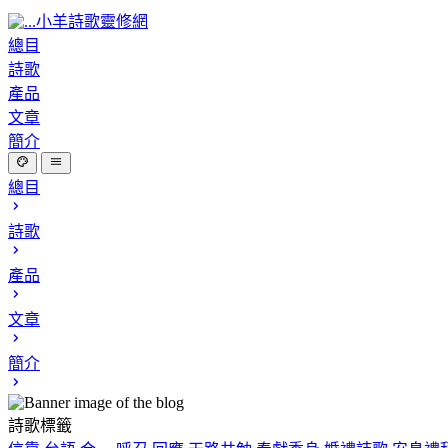
小羊詩歌靈修網
總目
詩歌
產品
文章
簡介
總目
詩歌
產品
文章
簡介
詩歌標籤