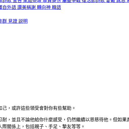
拜詩歌
宣告
家庭祭壇
尊貴身份
屬靈爭戰
復活節詩歌
愛戴
感恩
譯自外語
讚美稱謝
轉向神
韓語
作群
見證
説明
如己，或許這些領受會對你有些幫助。
忍耐，並且不論他給你什麼感受，仍然繼續以恩慈待他。但如果
人際關係上，包括親子、手足、摯友等等。