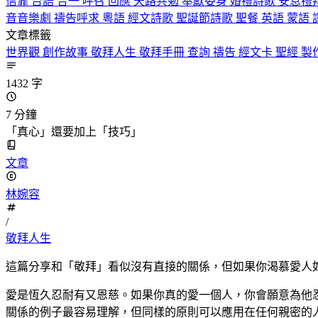
信靠
台語
合一
呼召
回應
天路共勉
奉獻委身
婚禮詩歌
安息禮
音音樂劇
禱告呼求
粵語
經文詩歌
聖誕節詩歌
聖餐
英語
蒙語
文章標籤
世界觀
創作故事
敬拜人生
敬拜手冊
查詢
禱告
經文卡
聖經
製
1432 字
7 分鐘
「真心」還要加上「技巧」
文章
林婉容
/
敬拜人生
這篇分享和「敬拜」看似沒有直接的關係，但如果你渴慕愛人
愛是恆久忍耐有又恩慈。如果你真的愛一個人，你會願意為他
關係的例子最容易理解，但同樣的原則可以應用在任何親密的