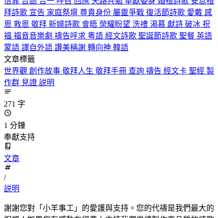
信靠
台語
合一
呼召
回應
天路共勉
奉獻委身
婚禮詩歌
安息禮
拜詩歌
宣告
家庭祭壇
尊貴身份
屬靈爭戰
復活節詩歌
愛戴
感
恩
救恩
敬拜
新婦詩歌
會晤
榮耀盼望
洗禮
渴慕
獻詩
破冰
祝
福
福音音樂劇
禱告呼求
粵語
經文詩歌
聖誕節詩歌
聖餐
英語
蒙語
譯自外語
讚美稱謝
轉向神
韓語
文章標籤
世界觀
創作故事
敬拜人生
敬拜手冊
查詢
禱告
經文卡
聖經
製
作群
見證
説明
271 字
1 分鐘
奉獻支持
文章
/
説明
謝謝您對「小羊事工」的愛護與支持。您的代禱是我們最大的