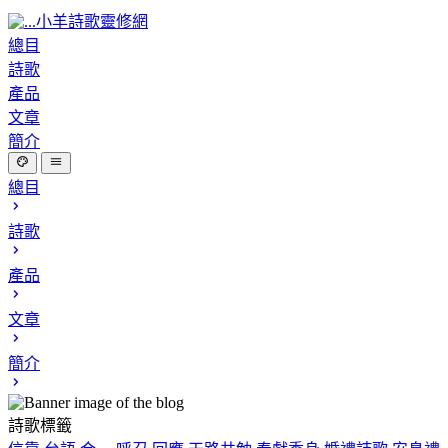
小羊詩歌靈修網
總目
詩歌
產品
文章
簡介
總目
詩歌
產品
文章
簡介
詩歌標籤