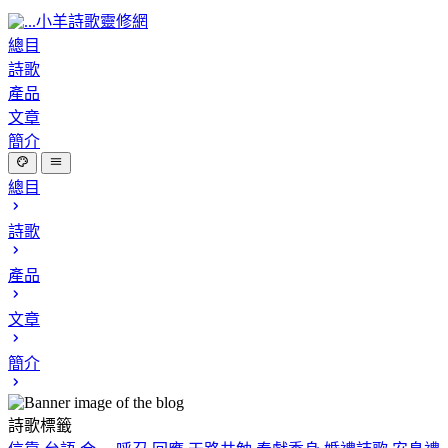
小羊詩歌靈修網
總目
詩歌
產品
文章
簡介
總目
詩歌
產品
文章
簡介
詩歌標籤