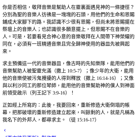
你是否相信，敬拜音樂是幫助人在靈裏面遇見神的一條捷徑？
分別為聖的音樂人彷彿是一塊塊的石頭，用他們的生命和恩賜
鋪成大家腳下的路。我認識不少很有恩賜，但尚未將恩賜擺在
祭壇上的音樂人；也認識很多願意擺上，但恩賜不在音樂的
人。可是，若要看見合神心意的音樂敬拜在人間帶下神榮耀的
同在，必須有一班精通音樂且完全歸神使用的器皿先被興起
來。
求主預備這一代的音樂器皿，像古時的先知樂隊，能用他們的
音樂幫助人被聖靈充滿（撒上 10:5-7）；像少年的大衛，能用
他的音樂使被污鬼攪擾的人得到釋放（撒上 16:14-16）；又像
與以利沙同工的那位琴師，能用他的音樂幫助神的僕人到神面
前領受啟示（列王記下 3:9-16）！
正如經上所寫的：此後，我要回來，重新修造大衛倒塌的帳
幕，把那破壞的重新修造建立起來，叫餘剩的人，就是凡稱為
我名下的外邦人，都尋求主。（徒 15:16-17）