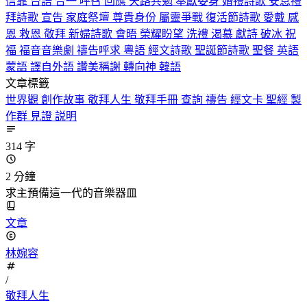
信靠
台語
合一
呼召
回應
天路共勉
奉獻委身
婚禮詩歌
安息禮
拜詩歌
宣告
家庭祭壇
尊貴身份
屬靈爭戰
復活節詩歌
愛戴
感
恩
救恩
敬拜
新婦詩歌
會晤
榮耀盼望
洗禮
渴慕
獻詩
破冰
祝
福
福音音樂劇
禱告呼求
粵語
經文詩歌
聖誕節詩歌
聖餐
英語
蒙語
譯自外語
讚美稱謝
轉向神
韓語
文章標籤
世界觀
創作故事
敬拜人生
敬拜手冊
查詢
禱告
經文卡
聖經
製
作群
見證
説明
314 字
2 分鐘
求主預備這一代的音樂器皿
文章
林婉容
/
敬拜人生