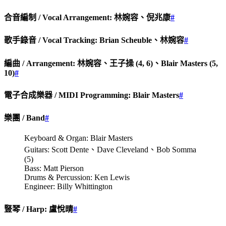
合音編制 / Vocal Arrangement: 林婉容、倪兆康
#
歌手錄音 / Vocal Tracking: Brian Scheuble、林婉容
#
編曲 / Arrangement: 林婉容、王子操 (4, 6)、Blair Masters (5,
10)
#
電子合成樂器 / MIDI Programming: Blair Masters
#
樂團 / Band
#
Keyboard & Organ: Blair Masters
Guitars: Scott Dente、Dave Cleveland、Bob Somma
(5)
Bass: Matt Pierson
Drums & Percussion: Ken Lewis
Engineer: Billy Whittington
豎琴 / Harp: 盧悅晴
#