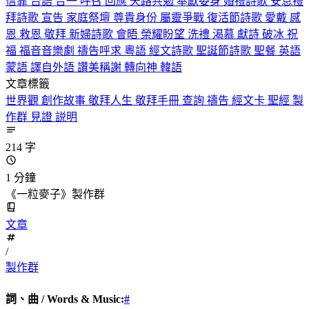
信靠
台語
合一
呼召
回應
天路共勉
奉獻委身
婚禮詩歌
安息禮
拜詩歌
宣告
家庭祭壇
尊貴身份
屬靈爭戰
復活節詩歌
愛戴
感
恩
救恩
敬拜
新婦詩歌
會晤
榮耀盼望
洗禮
渴慕
獻詩
破冰
祝
福
福音音樂劇
禱告呼求
粵語
經文詩歌
聖誕節詩歌
聖餐
英語
蒙語
譯自外語
讚美稱謝
轉向神
韓語
文章標籤
世界觀
創作故事
敬拜人生
敬拜手冊
查詢
禱告
經文卡
聖經
製
作群
見證
説明
214 字
1 分鐘
《一粒麥子》製作群
文章
/
製作群
詞、曲 / Words & Music:
#