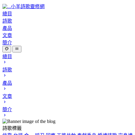
小羊詩歌靈修網
總目
詩歌
產品
文章
簡介
總目
詩歌
產品
文章
簡介
詩歌標籤