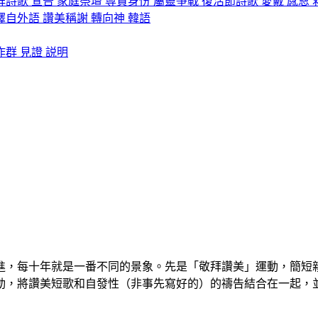
拜詩歌
宣告
家庭祭壇
尊貴身份
屬靈爭戰
復活節詩歌
愛戴
感恩
譯自外語
讚美稱謝
轉向神
韓語
作群
見證
説明
進，每十年就是一番不同的景象。先是「敬拜讚美」運動，簡短
動，將讚美短歌和自發性（非事先寫好的）的禱告結合在一起，