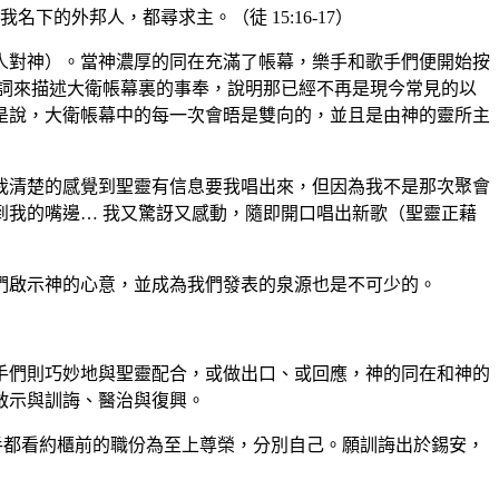
的外邦人，都尋求主。（徒 15:16-17）
人對神）。當神濃厚的同在充滿了帳幕，樂手和歌手們便開始按
言」一詞來描述大衛帳幕裏的事奉，說明那已經不再是現今常見的以
是說，大衛帳幕中的每一次會晤是雙向的，並且是由神的靈所主
我清楚的感覺到聖靈有信息要我唱出來，但因為我不是那次聚會
我的嘴邊… 我又驚訝又感動，隨即開口唱出新歌（聖靈正藉
們啟示神的心意，並成為我們發表的泉源也是不可少的。
手們則巧妙地與聖靈配合，或做出口、或回應，神的同在和神的
啟示與訓誨、醫治與復興。
手都看約櫃前的職份為至上尊榮，分別自己。願訓誨出於錫安，