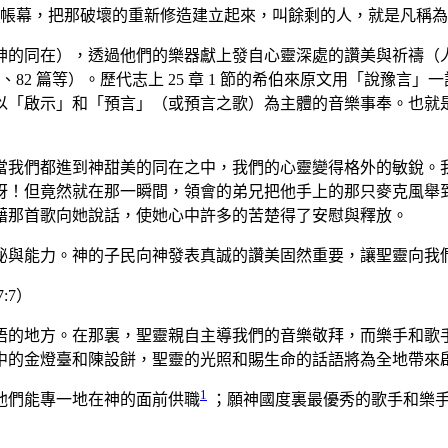
幕，把那破壞的重新修造建立起來，叫餘剩的人，就是凡稱為我名下
神的同在），透過他們的樂器獻上發自心靈深處的讚美與祈禱（
、82 篇等）。歷代志上 25 章 1 節的希伯來原文用「說豫
以「啟示」和「預言」（或預言之歌）為主體的音樂事奉。也就
當我們都進到神甜美的同在之中，我們的心靈變得格外的敏銳。
呀！但竟然就在那一瞬間，領會的弟兄把他手上的那只麥克風舉到
藉那首歌向她說話，使她心中許多的苦楚得了安慰與釋放。
秘與能力。神的子民向神發表真誠的讚美固然重要，讓聖靈向我
:7）
晤的地方。在那裏，聖靈親自主導我們的音樂敬拜，而樂手和歌
中的金燈臺和陳設餅，聖靈的光照和賜生命的話語將為全地帶來
1
他們能專一地在神的面前供職
；願神國度裏最優秀的歌手和樂