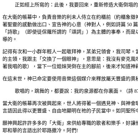
正如經上所寫的：此後，我要回來，重新修造大衛倒塌的帳
在大衛的帳幕中，負責音樂的利未人侍立在約櫃前（約櫃象徵
著聖靈的感動做出口、宣告神的心意（神對人，例如詩篇 50 篇
「詩歌」（即使徒保羅所謂的「頌詞」）為主體的事奉，而是
導的。
記得有次和一小群年輕人一起敬拜神，某弟兄領會，我司琴。
的主領，我跟主「交換了一個眼神」，意思是：我沒有麥克風
著我唱的歌），當下一位姐妹哭倒在主的腳前，後來才知道神
在這末世，神已命定要使用音樂這個媒介來釋放屬天豐盛的奧
歌唱的，跳舞的，都要說：我的泉源都在你裏面。（詩 87
當大衛的帳幕再次被興起來，世人將得著一個遇見神、與神會
言語因此得以更豐盛、自由地顯明在祂的子民當中。如同聖所
願神興起許許多多的「大衛」來供給專職的歌者和樂手，好讓
耶和華的言語出於耶路撒冷。阿們!