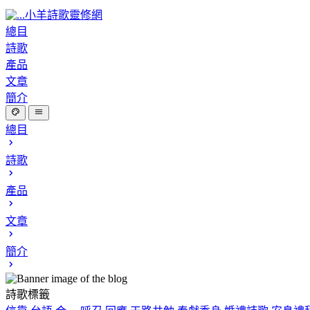
小羊詩歌靈修網
總目
詩歌
產品
文章
簡介
總目
詩歌
產品
文章
簡介
詩歌標籤