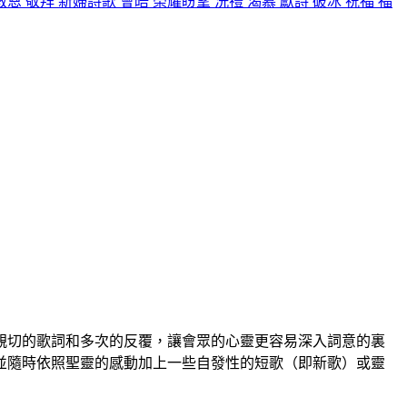
救恩
敬拜
新婦詩歌
會晤
榮耀盼望
洗禮
渴慕
獻詩
破冰
祝福
福
親切的歌詞和多次的反覆，讓會眾的心靈更容易深入詞意的裏
並隨時依照聖靈的感動加上一些自發性的短歌（即新歌）或靈