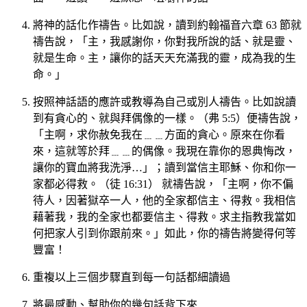
將神的話化作禱告。比如說，讀到約翰福音六章 63 節就
禱告說，「主，我感謝你，你對我所說的話、就是靈、
就是生命。主，讓你的話天天充滿我的靈，成為我的生
命。」
按照神話語的應許或教導為自己或別人禱告。比如說讀
到有貪心的、就與拜偶像的一樣。（弗 5:5）便禱告說，
「主啊，求你赦免我在﹍﹍方面的貪心。原來在你看
來，這就等於拜﹍﹍的偶像。我現在靠你的恩典悔改，
讓你的寶血將我洗淨…」；讀到當信主耶穌、你和你一
家都必得救。（徒 16:31） 就禱告說，「主啊，你不偏
待人，因著獄卒一人，他的全家都信主、得救。我相信
藉著我，我的全家也都要信主、得救。求主指教我當如
何把家人引到你跟前來。」如此，你的禱告將變得何等
豐富！
重複以上三個步驟直到每一句話都細讀過
將最感動、幫助你的幾句話背下來