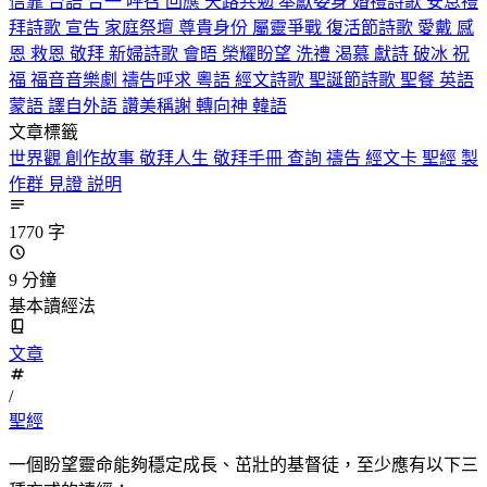
信靠
台語
合一
呼召
回應
天路共勉
奉獻委身
婚禮詩歌
安息禮
拜詩歌
宣告
家庭祭壇
尊貴身份
屬靈爭戰
復活節詩歌
愛戴
感
恩
救恩
敬拜
新婦詩歌
會晤
榮耀盼望
洗禮
渴慕
獻詩
破冰
祝
福
福音音樂劇
禱告呼求
粵語
經文詩歌
聖誕節詩歌
聖餐
英語
蒙語
譯自外語
讚美稱謝
轉向神
韓語
文章標籤
世界觀
創作故事
敬拜人生
敬拜手冊
查詢
禱告
經文卡
聖經
製
作群
見證
説明
1770 字
9 分鐘
基本讀經法
文章
/
聖經
一個盼望靈命能夠穩定成長、茁壯的基督徒，至少應有以下三