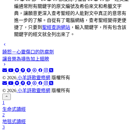
編通常附有關鍵字的原文編號及希伯來文和希臘文字
典，讓願意更深入查考聖經的人能對文中真正的意思有
進一步的了解。自從有了電腦網絡，查考聖經變得更便
捷了，只要到
聖經查詢網站
，輸入關鍵字，所有包含該
關鍵字的經文就全列出來了。
饒恕－心靈傷口的防腐劑
讓音樂為禱告加上翅膀
©
2026
小羊詩歌靈修網
版權所有
©
2026
小羊詩歌靈修網
版權所有
1
生命式讀經
2
地毯式讀經
3