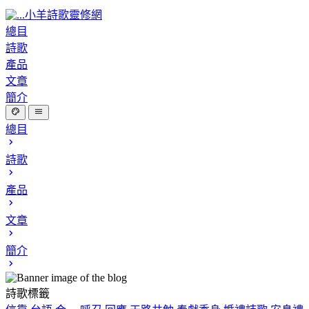
小羊詩歌靈修網
總目
詩歌
產品
文章
簡介
總目
詩歌
產品
文章
簡介
詩歌標籤