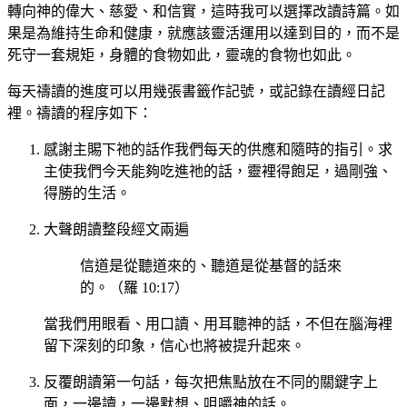
轉向神的偉大、慈愛、和信實，這時我可以選擇改讀詩篇。如
果是為維持生命和健康，就應該靈活運用以達到目的，而不是
死守一套規矩，身體的食物如此，靈魂的食物也如此。
每天禱讀的進度可以用幾張書籤作記號，或記錄在讀經日記
裡。禱讀的程序如下：
感謝主賜下祂的話作我們每天的供應和隨時的指引。求
主使我們今天能夠吃進祂的話，靈裡得飽足，過剛強、
得勝的生活。
大聲朗讀整段經文兩遍
信道是從聽道來的、聽道是從基督的話來
的。（羅 10:17）
當我們用眼看、用口讀、用耳聽神的話，不但在腦海裡
留下深刻的印象，信心也將被提升起來。
反覆朗讀第一句話，每次把焦點放在不同的關鍵字上
面，一邊讀，一邊默想、咀嚼神的話。