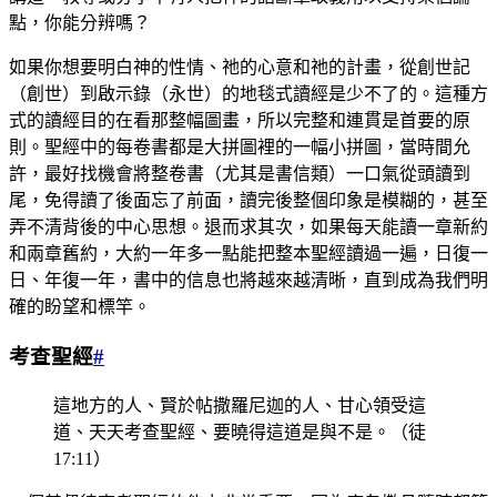
點，你能分辨嗎？
如果你想要明白神的性情、祂的心意和祂的計畫，從創世記
（創世）到啟示錄（永世）的地毯式讀經是少不了的。這種方
式的讀經目的在看那整幅圖畫，所以完整和連貫是首要的原
則。聖經中的每卷書都是大拼圖裡的一幅小拼圖，當時間允
許，最好找機會將整卷書（尤其是書信類）一口氣從頭讀到
尾，免得讀了後面忘了前面，讀完後整個印象是模糊的，甚至
弄不清背後的中心思想。退而求其次，如果每天能讀一章新約
和兩章舊約，大約一年多一點能把整本聖經讀過一遍，日復一
日、年復一年，書中的信息也將越來越清晰，直到成為我們明
確的盼望和標竿。
考查聖經
#
這地方的人、賢於帖撒羅尼迦的人、甘心領受這
道、天天考查聖經、要曉得這道是與不是。（徒
17:11）