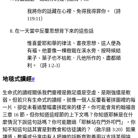
我將你的話藏在心裡、免得我得罪你。（詩
119:11）
在一天當中反覆思想背下來的這些話
惟喜愛耶和華的律法、晝夜思想、這人便為
有福。他要像一棵樹栽在溪水旁、按時候結
果子、葉子也不枯乾．凡他所作的、盡都順
利。（詩 1:2-3）
地毯式讀經
#
生命式的讀經關係我們靈裡是飽足還是空虛、是剛強還是軟
弱。但若只有生命式的讀經，就像一個人反覆看著拼圖裡的每
一片，卻從未看過整幅畫拼起來的樣子。你可能會背約翰福音
三章 16 節，但你知道這經節的上下文嗎？你知道耶穌是在什
麼情況下說這句話嗎？你可能聽過「耶穌站在門外叩門」，你
知不知這句話其實是對教會和信徒講的？（啟示錄 3:20）如果
講道、教導或分享中有人把神的話斷章取義用以支持某個論