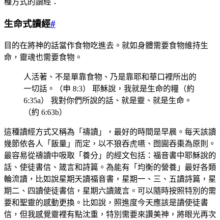
種方式的讀經：
生命式讀經
#
目的在將神的話當作食物吃進去。就如身體需要食物維持生
命，靈魂也需要食物。
人活著、不是單靠食物、乃是靠耶和華口裡所出的
一切話。（申 8:3） 耶穌說，我就是生命的糧（約
6:35a） 我對你們所說的話、就是靈、就是生命。
（約 6:63b）
這種讀經方式又稱為「禱讀」，最好的時間是早晨。每天該讀
幾節依各人「飯量」而定，以不狼吞虎嚥、囫圇吞棗為原則。
最容易從禱讀中吸取「養分」的經文包括：福音書中耶穌說的
話、使徒書信、箴言和詩篇。為能有「均衡的營養」最好各類
輪流讀，比如說星期天讀福音書，星期一、三、五讀詩篇，星
期二、四讀使徒書信，星期六讀箴言。可以隨時按照特別的需
要和聖靈的感動更換。比如說，照進度今天應該是讀使徒書
信，但我感覺靈裡有點沈重，特別需要來讚美神，將眼光再次