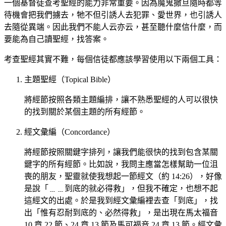
一個基督徒查考聖經的能力非常重要。因為魔鬼撒旦隨時都等
待機會把我們擄去，牠不但引誘人去犯罪、愛世界，也引誘人
去隨從異端。因此我們不能人云亦云，甚至聽什麼信什麼，而
要能為自己讀聖經，找答案。
考查聖經其實不難，每個信徒都應該學習使用以下兩個工具：
主題聖經（Topical Bible）
將經節按照各類主題編排，讓不熟悉聖經的人可以很快
的找到關於某個主題的所有經節。
經文彙編（Concordance）
將經節按照關鍵字排列，讓我們能很快的找到包含某關
鍵字的所有經節。比如說，我問主應當怎樣幫助一位沮
喪的朋友，聖靈就使我想起一節經文（約 14:26），好像
是說「﹍﹍到底的就必得救」，但我不確定，也想不起
這經文的出處。於是我到經文彙編裡去查「到底」，找
出「惟有忍耐到底的、必然得救」，是出現在馬太福音
10 章 22 節、24 章 13 節及馬可福音 24 章 13 節。經文彙