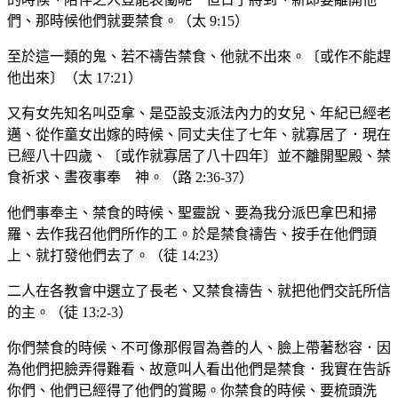
們、那時候他們就要禁食。（太 9:15）
至於這一類的鬼、若不禱告禁食、他就不出來。〔或作不能趕
他出來〕（太 17:21）
又有女先知名叫亞拿、是亞設支派法內力的女兒、年紀已經老
邁、從作童女出嫁的時候、同丈夫住了七年、就寡居了．現在
已經八十四歲、〔或作就寡居了八十四年〕並不離開聖殿、禁
食祈求、晝夜事奉 神。（路 2:36-37）
他們事奉主、禁食的時候、聖靈說、要為我分派巴拿巴和掃
羅、去作我召他們所作的工。於是禁食禱告、按手在他們頭
上、就打發他們去了。（徒 14:23）
二人在各教會中選立了長老、又禁食禱告、就把他們交託所信
的主。（徒 13:2-3）
你們禁食的時候、不可像那假冒為善的人、臉上帶著愁容．因
為他們把臉弄得難看、故意叫人看出他們是禁食．我實在告訴
你們、他們已經得了他們的賞賜。你禁食的時候、要梳頭洗