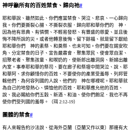
神呼籲所有的百姓禁食、歸向祂
#
耶和華說、雖然如此、你們應當禁食、哭泣、悲哀、一心歸向
我。你們要撕裂心腸、不撕裂衣服．歸向耶和華你們的 神．
因為他有恩典、有憐憫、不輕易發怒、有豐盛的慈愛、並且後
悔不降所說的災。或者他轉意後悔、留下餘福、就是留下獻給
耶和華你們 神的素祭、和奠祭、也未可知。你們要在錫安吹
角、分定禁食的日子、宣告嚴肅會．聚集眾民、使會眾自潔、
招聚老者、聚集孩童、和喫奶的．使新郎出離洞房、新婦出離
內室。事奉耶和華的祭司、要在廊子和祭壇中間哭泣、說、耶
和華阿、求你顧惜你的百姓、不要使你的產業受羞辱、列邦管
轄他們．為何容列國的人說、他們的 神在哪裡呢。耶和華就
為自己的地發熱心、憐恤他的百姓．耶和華應允他的百姓、
說、我必賜給你們五穀、新酒、和油、使你們飽足．我也不再
使你們受列國的羞辱。（珥 2:12-19）
團體的禁食
#
有人來報告約沙法說、從海外亞蘭〔亞蘭又作以東〕那邊有大