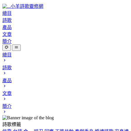
小羊詩歌靈修網
總目
詩歌
產品
文章
簡介
總目
詩歌
產品
文章
簡介
詩歌標籤