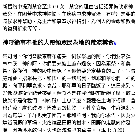
新舊約中提到禁食至少 69 次。禁食的理由包括認罪悔改求神
赦免、在困苦中求神憐憫、在疾病中求神醫治、有特別需要的
時候求神幫助、為生活和事奉求神指引、為個人的靈命和教會
的復興祈求等等。
神呼籲事奉祂的人帶領眾民為地的荒涼禁食
#
祭司阿、你們當腰束麻布痛哭．伺候祭壇的阿、你們要哀號．
事奉我 神的阿、你們要來披上麻布過夜．因為素祭、和奠
祭、從你們 神的殿中斷絕了。你們要分定禁食的日子、宣告
嚴肅會、招聚長老、和國中的一切居民、到耶和華你們 神的
殿、向耶和華哀求。哀哉、耶和華的日子臨近了．這日來到、
好像毀滅從全能者來到。糧食不是在我們眼前斷絕了麼．歡喜
快樂不是從我們 神的殿中止息了麼。穀種在土塊下朽爛．倉
也荒涼、廩也破壞．因為五穀枯乾了。牲畜哀鳴、牛群混亂、
因為無草．羊群也受了困苦。耶和華阿、我向你求告．因為火
燒滅曠野的草場、火焰燒盡田野的樹木．田野的走獸向你發
喘．因為溪水乾涸、火也燒滅曠野的草場。（珥 1:13-20）