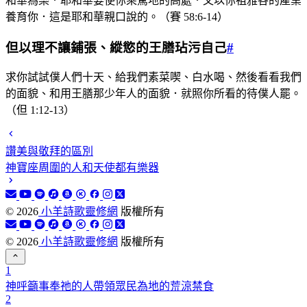
和華為樂．耶和華要使你乘駕地的高處．又以你祖雅各的產業
養育你．這是耶和華親口說的。（賽 58:6-14）
但以理不讓鋪張、縱慾的王膳玷污自己
#
求你試試僕人們十天、給我們素菜喫、白水喝、然後看看我們
的面貌、和用王膳那少年人的面貌．就照你所看的待僕人罷。
（但 1:12-13）
讚美與敬拜的區別
神寶座周圍的人和天使都有樂器
©
2026
小羊詩歌靈修網
版權所有
©
2026
小羊詩歌靈修網
版權所有
1
神呼籲事奉祂的人帶領眾民為地的荒涼禁食
2