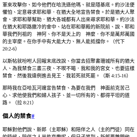
軍來攻擊你、如今他們在哈洗遜他瑪、就是隱基底。約沙法便
懼怕、定意尋求耶和華．在猶大全地宣告禁食。於是猶大人聚
會、求耶和華幫助．猶大各城都有人出來尋求耶和華。約沙法
在猶大和耶路撒冷的會中、站在耶和華殿的新院前、說、耶和
華我們列祖的 神阿、你不是天上的 神麼．你不是萬邦萬國
的主宰麼。在你手中有大能大力、無人能抵擋你。（代下
20:2-6）
以斯帖就吩咐人回報末底改說、你當去招聚書珊城所有的猶大
人、為我禁食三晝三夜、不喫不喝．我和我的宮女、也要這樣
禁食．然後我違例進去見王．我若死就死罷。（斯 4:15-16）
那時我在亞哈瓦河邊宣告禁食、為要在我們 神面前克苦己
心、求他使我們和婦人孩子、並一切所有的、都得平坦的道
路。（拉 8:21）
個人的禁食
#
耶穌對他們說、新郎（主耶穌）和陪伴之人（主的門徒）同在
的時候、陪伴之人豈能哀慟呢．但日子將到、新郎要離開他