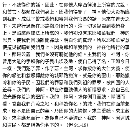
行、不聽從你的話、因此、在你僕人摩西律法上所寫的咒詛、
和誓言、都傾在我們身上、因我們得罪了 神。他使大災禍臨
到我們、成就了警戒我們和審判我們官長的話．原來在普天之
下、未曾行過像在耶路撒冷所行的。這一切災禍臨到我們身
上、是照摩西律法上所寫的、我們卻沒有求耶和華我們 神的
恩典、使我們回頭離開罪孽、明白你的真理。所以耶和華留意
使這災禍臨到我們身上、因為那和華我們的 神在他所行的事
上、都是公義．我們並沒有聽從他的話。主我們的 神阿、你
曾用大能的手領你的子民出埃及地、使自己得了名、正如今日
一樣．我們犯了罪、作了惡。主阿、求你按你的大仁大義、使
你的怒氣和忿怒轉離你的城耶路撒冷、就是你的聖山．耶路撒
冷和你的子民、因我們的罪惡和我們列袓的罪孽、被四圍的人
羞辱。我們的 神阿、現在你垂聽僕人的祈禱懇求、為自己使
臉光照你荒涼的聖所。我的 神阿、求你側耳而聽、睜眼而
看、眷顧我們荒涼之地、和稱為你名下的城．我們在你面前懇
求、原不是因自己的義、乃因你的大憐憫。求主垂聽、求主赦
免、求主應允而行、為你自己不要遲延、我的 神阿、因這城
和這民、都是稱為你名下的。（但 9:1-19）