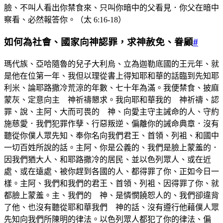
臉、不叫人看出你禁食來、只叫你暗中的父看見．你父在暗中
察看、必然報答你。（太 6:16-18）
如何為社會、國家向神認罪，求神赦免、眷顧
#
瑪代族、亞哈隨魯的兒子大利烏、立為迦勒底國的王元年、就
是他在位第一年、我但以理從書上得知耶和華的話臨到先知耶
利米、論耶路撒冷荒涼的年數、七十年為滿。我便禁食、披麻
蒙灰、定意向主 神祈禱懇求。我向耶和華我的 神祈禱、認
罪、說、主阿、大而可畏的 神、向愛主守主誡命的人、守約
施慈愛．我們犯罪作孽、行惡叛逆、偏離你的誡命典章．沒有
聽從你僕人眾先知、奉你名向我們君王、首領、列袓、和國中
一切百姓所說的話。主阿、你是公義的、我們是臉上蒙羞的．
因我們猶大人、和耶路撒冷的居民、並以色列眾人、或在近
處、或在遠處、被你趕到各國的人、都得罪了你、正如今日一
樣。主阿、我們和我們的君王、首領、列袓、因得罪了你、就
都臉上蒙羞。主、我們的 神、是憐憫饒恕人的、我們卻違背
了他、也沒有聽從耶和華我們 神的話、沒有遵行他藉僕人眾
先知向我們所陳明的律法。以色列眾人都犯了你的律法、偏