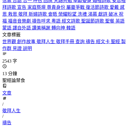
信靠
台語
合一
呼召
回應
天路共勉
奉獻委身
婚禮詩歌
安息禮
拜詩歌
宣告
家庭祭壇
尊貴身份
屬靈爭戰
復活節詩歌
愛戴
感
恩
救恩
敬拜
新婦詩歌
會晤
榮耀盼望
洗禮
渴慕
獻詩
破冰
祝
福
福音音樂劇
禱告呼求
粵語
經文詩歌
聖誕節詩歌
聖餐
英語
蒙語
譯自外語
讚美稱謝
轉向神
韓語
文章標籤
世界觀
創作故事
敬拜人生
敬拜手冊
查詢
禱告
經文卡
聖經
製
作群
見證
説明
2543 字
13 分鐘
聖經論禁食
文章
/
敬拜人生
/
禱告