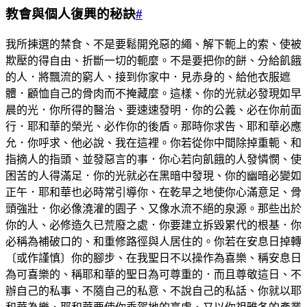
教會與個人復興的秘訣
#
我所揀選的禁食、不是要鬆開兇惡的繩、解下軛上的索、使被
欺壓的得自由、折斷一切的軛麼。不是要把你的餅、分給飢餓
的人．將飄流的窮人、接到你家中．見赤身的、給他衣服遮
體．顧恤自己的骨肉而不掩藏麼。這樣、你的光就必發現如早
晨的光．你所得的醫治、要速速發明．你的公義、必在你前面
行．耶和華的榮光、必作你的後盾。那時你求告、耶和華必應
允．你呼求、他必說、我在這裡。你若從你中間除掉重軛、和
指摘人的指頭、並發惡言的事．你心若向飢餓的人發憐憫、使
困苦的人得滿足．你的光就必在黑暗中發現、你的幽暗必變如
正午．耶和華也必時常引導你、在乾旱之地使你心滿意足、骨
頭強壯．你必像澆灌的園子、又像水流不絕的泉源。那些出於
你的人、必修造久已荒廢之處．你要建立拆毀累代的根基．你
必稱為補破口的、和重修路徑與人居住的。你若在安息日掉轉
〔或作謹慎〕你的腳步、在我聖日不以操作為喜樂、稱安息日
為可喜樂的、稱耶和華的聖日為可尊重的．而且尊敬這日、不
辦自己的私事、不隨自己的私意、不說自己的私話、你就以耶